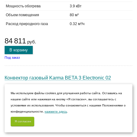
Мощность обогрева
3.9 кВт
Объем помещения
80 м³
Расход природного газа
0.32 м³/ч
84 811
руб.
В корзину
Под заказ
Конвектор газовый Karma BETA 3 Electronic 02
Мы используем файлы cookies для улучшения работы сайта. Оставаясь на
нашем сайте или нажимая на кнопку «Я согласен», вы соглашаетесь с
Способ установки
настенный
условиями их использования. Чтобы ознакомиться с нашими Положениями о
Мощность обогрева
3 кВт
конфиденциальности,
нажмите здесь
.
Объем помещения
60 м³
Я согласен
Расход природного газа
0.24 м³/ч