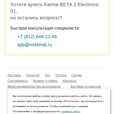
Хотите купить Karma BETA 2 Electronic
01,
но остались вопросы?
Быстрая консультация специалиста:
+7 (812)
648-22-49
spb@mrklimat.ru
Доставка
Гарантия
Опт
Оплата
Скидки
Сертификаты
Возврат и обмен
Контакты
Мини-кондиционер без воздуховода
Бытовые осушители
Уличные обогреватели
Охладители воздуха
Мы используем файлы cookies для улучшения работы сайта. Оставаясь
Мобильные кондиционеры
Охладители воздуха
на нашем сайте или нажимая на кнопку «Я согласен», вы соглашаетесь с
Конвекторы NOBO
Мойка воздуха Boneco W210
условиями их использования. Чтобы ознакомиться с нашими
Положениями о конфиденциальности,
нажмите здесь
.
© 2009–2026 Интернет-магазин «Мистер Климат»