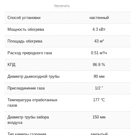
Увеличить
Способ установки
настенный
Мощность обогрева
4.3 кВт
Площадь обогрева
43 м²
Расход природного газа
0.51 м³/ч
КПД
86.9 %
Диаметр дымоходной трубы
80 мм
Присоединение газа
1/2 ″
Температура отработанных
177 °C
газов
Диаметр трубы забора
150 мм
воздуха
Тип камеры сгорания
закрытый