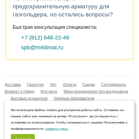
предохранительную арматуру для
газгольдера, но остались вопросы?
Быстрая консультация специалиста:
+7 (812)
648-22-49
spb@mrklimat.ru
Доставка
Гарантия
Опт
Оплата
Скидки
Сертификаты
Возврат и обмен
Контакты
Мини-кондиционер без воздуховода
Бытовые осушители
Уличные обогреватели
Охладители воздуха
Мобильные кондиционеры
Мы используем файлы cookies для улучшения работы сайта. Оставаясь на
Охладители воздуха
Конвекторы NOBO
нашем сайте или нажимая на кнопку «Я согласен», вы соглашаетесь с
Мойка воздуха Boneco W210
условиями их использования. Чтобы ознакомиться с нашими Положениями о
конфиденциальности,
нажмите здесь
.
© 2009–2026 Интернет-магазин «Мистер Климат»
Санкт-Петербург, Ленинградская область
Я согласен