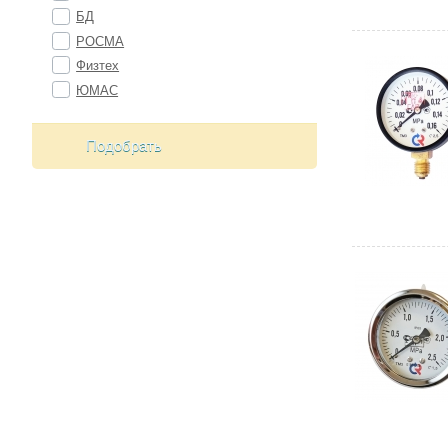
БД
РОСМА
Физтех
ЮМАС
Подобрать