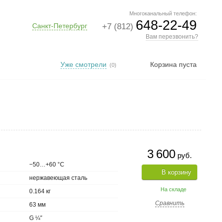
Многоканальный телефон:
648-22-49
Санкт-Петербург
+7 (812)
Вам перезвонить?
Уже смотрели
Корзина пуста
(0)
3 600
руб.
−50…+60 °С
В корзину
нержавеющая сталь
На складе
0.164 кг
Сравнить
63 мм
G ¼″