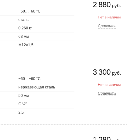
2 880
руб.
−50…+60 °С
Нет в наличии
сталь
Сравнить
0.260 кг
63 мм
M12×1,5
3 300
руб.
−60…+60 °С
Нет в наличии
нержавеющая сталь
Сравнить
50 мм
G ¼″
2.5
1 280