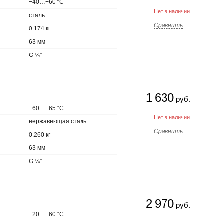
−40…+60 °С
Нет в наличии
сталь
Сравнить
0.174 кг
63 мм
G ¼″
1 630
руб.
−60…+65 °С
Нет в наличии
нержавеющая сталь
Сравнить
0.260 кг
63 мм
G ¼″
2 970
руб.
−20…+60 °С