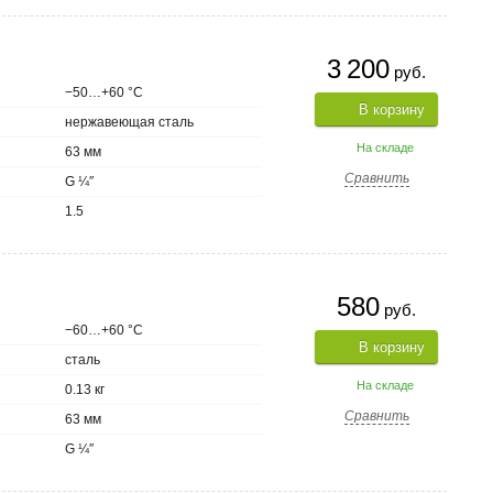
3 200
руб.
−50…+60 °С
В корзину
нержавеющая сталь
На складе
63 мм
Сравнить
G ¼″
1.5
580
руб.
−60…+60 °С
В корзину
сталь
На складе
0.13 кг
Сравнить
63 мм
G ¼″