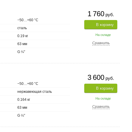
1 760
руб.
−50…+60 °С
В корзину
сталь
На складе
0.19 кг
Сравнить
63 мм
G ¼″
3 600
руб.
−50…+60 °С
В корзину
нержавеющая сталь
На складе
0.164 кг
Сравнить
63 мм
G ¼″