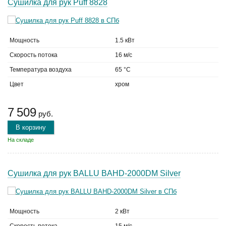
Сушилка для рук Puff 8828
Мощность
1.5 кВт
Скорость потока
16 м/с
Температура воздуха
65 °C
Цвет
хром
7 509
руб.
В корзину
На складе
Сушилка для рук BALLU BAHD-2000DM Silver
Мощность
2 кВт