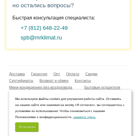
но остались вопросы?
Быстрая консультация специалиста:
+7 (812)
648-22-49
spb@mrklimat.ru
Доставка
Гарантия
Опт
Оплата
Скидки
Сертификаты
Возврат и обмен
Контакты
Мини-кондиционер без воздуховода
Бытовые осушители
Уличные обогреватели
Охладители воздуха
Мы используем файлы cookies для улучшения работы сайта. Оставаясь
Мобильные кондиционеры
Охладители воздуха
на нашем сайте или нажимая на кнопку «Я согласен», вы соглашаетесь с
Конвекторы NOBO
Мойка воздуха Boneco W210
условиями их использования. Чтобы ознакомиться с нашими
Положениями о конфиденциальности,
нажмите здесь
.
© 2009–2026 Интернет-магазин «Мистер Климат»
Санкт-Петербург, Ленинградская область
Я согласен