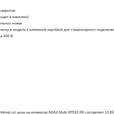
 накрытии
одит в комплект)
ельных ножек
зетку и модели с клеммной коробкой для стационарного подключен
а 400 В
mat.ru) цена на конвектор ADAX Multi VP910 RK составляет 13 850