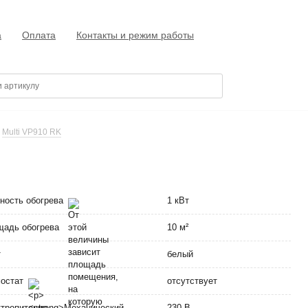
а
Оплата
Контакты и режим работы
Multi VP910 RK
ность обогрева
1 кВт
адь обогрева
10 м²
т
белый
мостат
отсутствует
тропитание
230 В