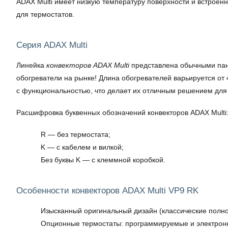
ADAX Multi имеет низкую температуру поверхности и встроен
для термостатов.
Серия ADAX Multi
Линейка
конвекторов ADAX Multi
представлена обычными пан
обогреватели на рынке! Длина обогревателей варьируется от 4
с функциональностью, что делает их отличным решением для 
Расшифровка буквенных обозначений конвекторов ADAX Multi
R — без термостата;
K — с кабелем и вилкой;
Без буквы K — с клеммной коробкой.
Особенности конвекторов ADAX Multi VP9 RK
Изысканный оригинальный дизайн (классические полн
Опционные термостаты: программируемые и электрон