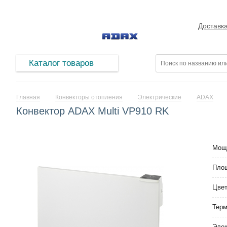
Доставк
Каталог товаров
Главная
Конвекторы отопления
Электрические
ADAX
Конвектор ADAX Multi VP910 RK
Мощ
Площ
Цве
Тер
Элек