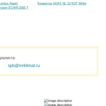
trolux Rapid
Конвектор ADAX NL 10 KDT White
Конвек
ystem ECH/R-2000 T
циалиста:
spb@mrklimat.ru