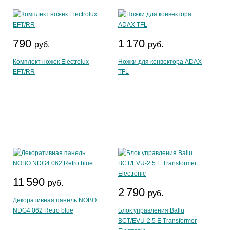
790
1 170
руб.
руб.
Комплект ножек Electrolux
Ножки для конвектора ADAX
EFT/RR
TFL
11 590
руб.
2 790
руб.
Декоративная панель NOBO
NDG4 062 Retro blue
Блок управления Ballu
BCT/EVU-2.5 E Transformer