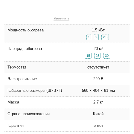
Увеличить
Мощность обогрева
1.5 кВт
1
2
2.5
Площадь обогрева
20 м²
15
25
30
Термостат
отсутствует
Электропитание
220 В
Габаритные размеры (Ш×В×Г)
560 × 404 × 91 мм
Масса
2.7 кг
Страна происхождения
Китай
Гарантия
5 лет