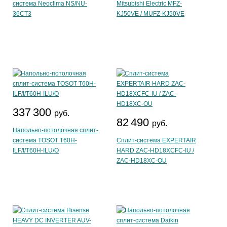
система Neoclima NS/NU-
Mitsubishi Electric MFZ-
36CT3
KJ50VE / MUFZ-KJ50VE
337 300
руб.
82 490
руб.
Напольно-потолочная сплит-
система TOSOT T60H-
Сплит-система EXPERTAIR
ILF/I/T60H-ILU/O
HARD ZAC-HD18XCFC-IU /
ZAC-HD18XC-OU