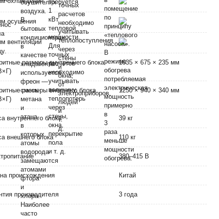
им охлаждения
им осушения
м вентиляции
ритные размеры внутреннего блока
1635 × 675 × 235 мм
В×Г)
ритные размеры внешнего блока
1250 × 940 × 340 мм
В×Г)
а внутреннего блока
39 кг
а внешнего блока
110 кг
тропитание
380–415 В
на происхождения
Китай
нтия производителя
3 года