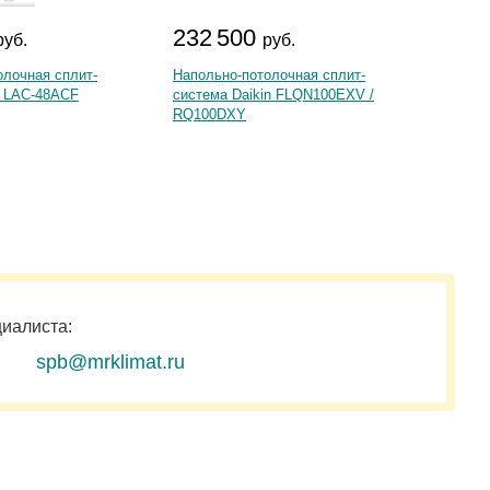
232 500
60 
руб.
руб.
олочная сплит-
Напольно-потолочная сплит-
Наполь
t LAC-48ACF
система Daikin FLQN100EXV /
систем
RQ100DXY
циалиста:
spb@mrklimat.ru