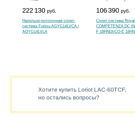
222 130
106 390
руб.
руб.
Напольно-потолочная сплит-
Сплит-система Royal
система Fujitsu AGYG14LVCA /
COMPETENZA DC IN
AOYG14LVLA
F 18HNDI/CO-E 18HN
Хотите купить Loriot LAC-60TCF,
но остались вопросы?