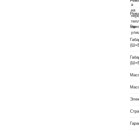
Реж
Реж
Режи
Габа
(Ш×
Габа
(Ш×
Масс
Масс
Элек
Стра
Гара