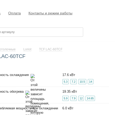
а
Оплата
Контакты и режим работы
отолочные
Loriot
TCF LAC-60TCF
 LAC-60TCF
ность охлаждения
17.6 кВт
5.3
7.2
10.5
14
ность обогрева
19.35 кВт
5.9
7.9
12
14.65
ебляемая мощность при охлаждении
6.0 кВт