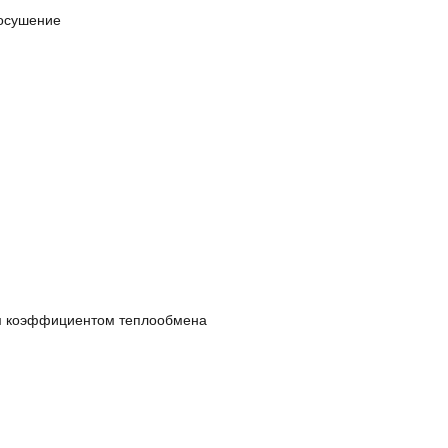
 осушение
м коэффициентом теплообмена