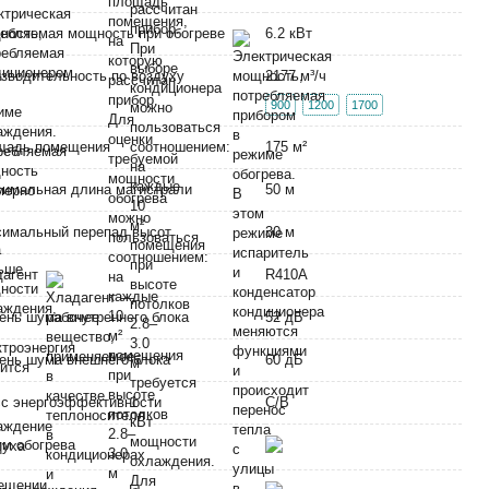
ебляемая мощность при обогреве
6.2 кВт
зводительность по воздуху
2177 м³/ч
900
1200
1700
щадь помещения
175 м²
имальная длина магистрали
50 м
имальный перепад высот
30 м
дагент
R410A
ень шума внутреннего блока
52 дБ
ень шума внешнего блока
60 дБ
с энергоэффективности
C/B
м обогрева