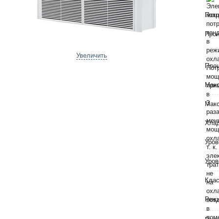
Потр
Прои
Увеличить
Пло
Макс
Макс
Хла
Уров
Уров
Клас
Режи