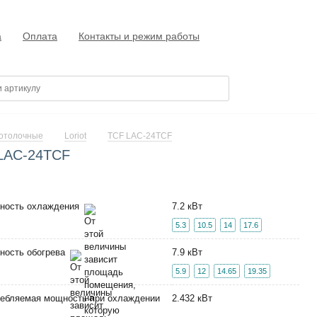
а
Оплата
Контакты и режим работы
отолочные
Loriot
TCF LAC-24TCF
 LAC-24TCF
ность охлаждения
7.2 кВт
5.3
10.5
14
17.6
ность обогрева
7.9 кВт
5.9
12
14.65
19.35
ебляемая мощность при охлаждении
2.432 кВт