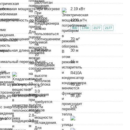
ебляемая мощность при обогреве
2.19 кВт
зводительность по воздуху
1200 м³/ч
900
1700
2177
2177
щадь помещения
70 м²
имальная длина магистрали
30 м
имальный перепад высот
15 м
дагент
R410A
ень шума внутреннего блока
45 дБ
ень шума внешнего блока
58 дБ
с энергоэффективности
C/A
м обогрева