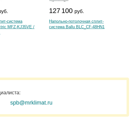
127 100
351
руб.
руб.
лит-система
Напольно-потолочная сплит-
Сплит-
ctric MFZ-KJ35VE /
система Ballu BLC_CF-48HN1
GUD12
E
циалиста:
spb@mrklimat.ru