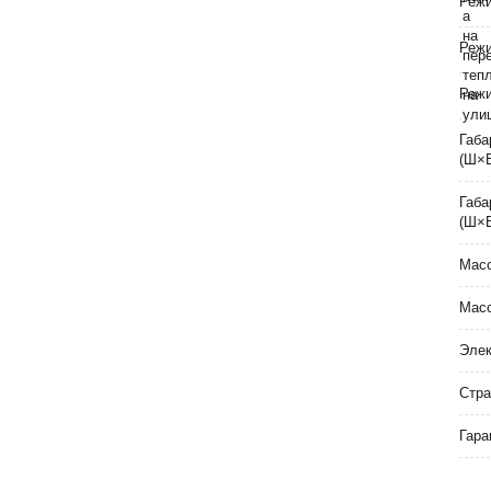
Реж
Реж
Режи
Габа
(Ш×
Габа
(Ш×
Масс
Масс
Элек
Стра
Гара