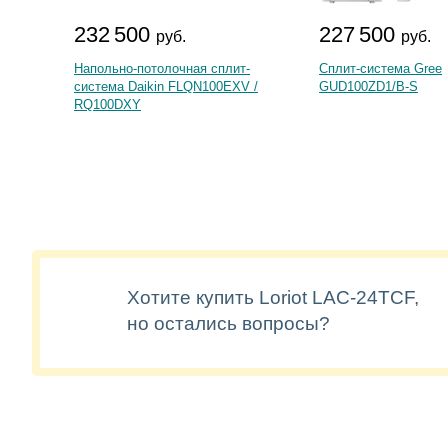
232 500
227 500
руб.
руб.
Напольно-потолочная сплит-
Сплит-система Gree
система Daikin FLQN100EXV /
GUD100ZD1/B-S
RQ100DXY
Хотите купить Loriot LAC-24TCF,
но остались вопросы?