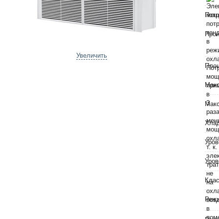
Потр
Прои
Увеличить
Пло
Макс
Макс
Хла
Уров
Уров
Клас
Режи