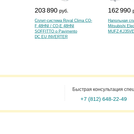
203 890
162 990
руб.
Сплит-система Royal Clima CO-
Напольная сп
F 48HNI / CO-E 48HNI
Mitsubishi Ele
SOFFITTO o Pavimento
MUFZ-KJ35V
DC EU INVERTER
Быстрая консультация спе
+7 (812)
648-22-49