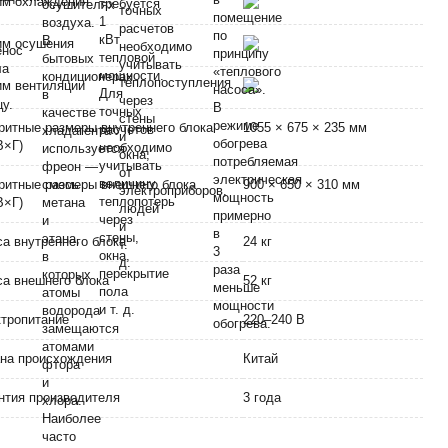
им охлаждения
им осушения
м вентиляции
ритные размеры внутреннего блока
1055 × 675 × 235 мм
В×Г)
ритные размеры внешнего блока
900 × 650 × 310 мм
В×Г)
а внутреннего блока
24 кг
а внешнего блока
52 кг
тропитание
220–240 В
на происхождения
Китай
нтия производителя
3 года