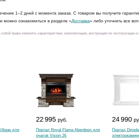
ечение 1–2 дней с момента заказа. С товаром вы получите гаранти
и можно ознакомиться в разделе «
Доставка
» либо уточнить все во
собой право изменять характеристики, комплектацию, инструкцию по эксплуатации и
22 995
24 990
руб.
ру
illage для
Портал Royal Flame Aberdeen для
Портал Dimple
очагов Vision 26
электрокамино