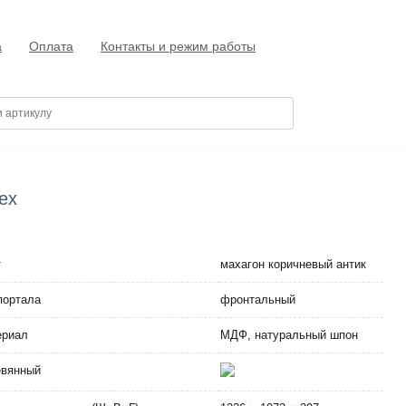
а
Оплата
Контакты и режим работы
ex
т
махагон коричневый антик
портала
фронтальный
ериал
МДФ, натуральный шпон
евянный