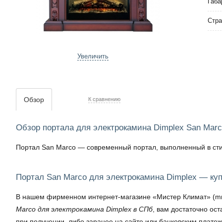
Габа
Стра
Увеличить
Обзор
К сравнению
Обзор портала для электрокамина Dimplex San Mar
Портал San Marco — современный портал, выполненный в сти
Портал San Marco для электрокамина Dimplex — ку
В нашем фирменном интернет-магазине «Мистер Климат» (mrkli
Marco для электрокамина Dimplex в СПб
, вам достаточно ос
при получении, либо заранее на сайте или банковским плате