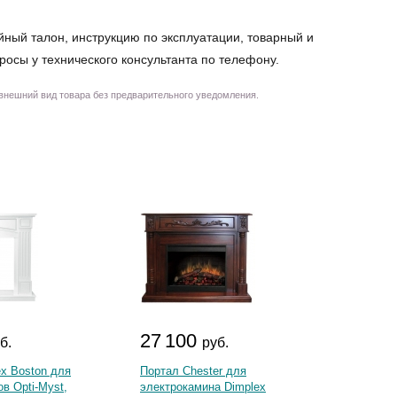
йный талон, инструкцию по эксплуатации, товарный и
просы у технического консультанта по телефону.
 внешний вид товара без предварительного уведомления.
27 100
34 
б.
руб.
x Boston для
Портал Chester для
Портал
в Opti-Myst,
электрокамина Dimplex
для эл