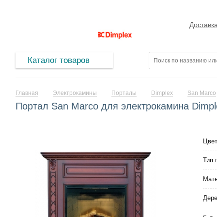
Доставк
Каталог товаров
Главная
Электрокамины
Порталы
Dimplex
San Marco
Портал San Marco для электрокамина Dimpl
Цве
Тип 
Мат
Дер