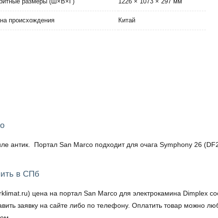
ритные размеры (Ш×В×Г)
1226 × 1073 × 297 мм
на происхождения
Китай
co
ле антик. Портал San Marco подходит для очага Symphony 26 (DF
пить в СПб
mat.ru) цена на портал San Marco для электрокамина Dimplex сос
тавить заявку на сайте либо по телефону. Оплатить товар можно 
жом.