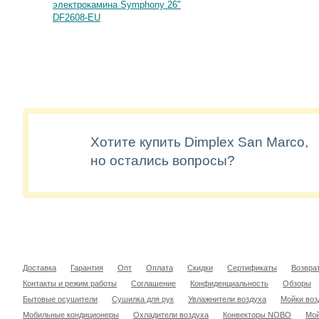
электрокамина Symphony 26"
DF2608-EU
Хотите купить Dimplex San Marco,
но остались вопросы?
Доставка
Гарантия
Опт
Оплата
Скидки
Сертификаты
Возвра
Контакты и режим работы
Соглашение
Конфиденциальность
Обзоры
Бытовые осушители
Сушилка для рук
Увлажнители воздуха
Мойки воз
Мобильные кондиционеры
Охладители воздуха
Конвекторы NOBO
Мой