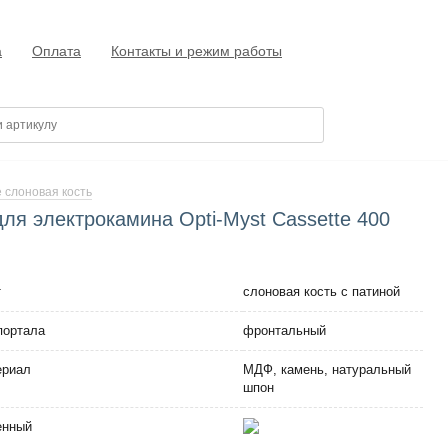
а
Оплата
Контакты и режим работы
e слоновая кость
для электрокамина Opti-Myst Cassette 400
т
слоновая кость с патиной
портала
фронтальный
ериал
МДФ, камень, натуральный
шпон
енный