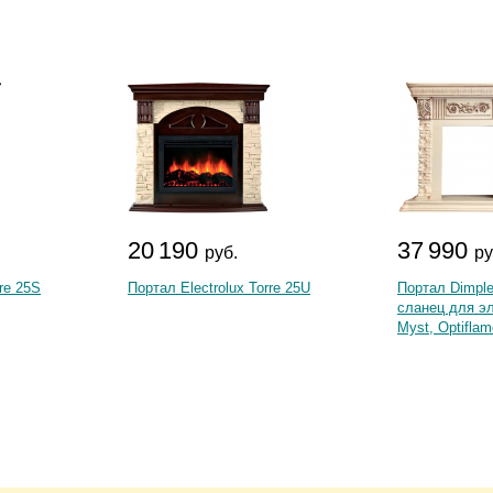
20 190
37 990
руб.
ру
rre 25S
Портал Electrolux Torre 25U
Портал Dimpl
сланец для эл
Myst, Optiflam