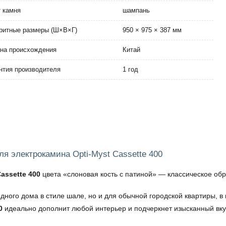
 камня
шампань
ритные размеры (Ш×В×Г)
950 × 975 × 387 мм
на происхождения
Китай
нтия производителя
1 год
ля электрокамина Opti-Myst Cassette 400
assette 400
цвета «слоновая кость с патиной» — классическое об
дного дома в стиле шале, но и для обычной городской квартиры, в 
0
идеально дополнит любой интерьер и подчеркнет изысканный вку