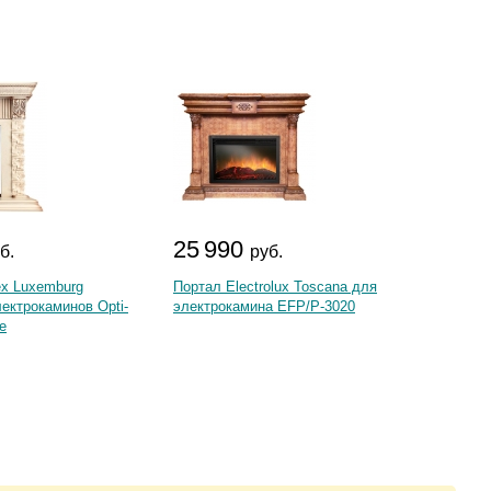
25 990
39 
б.
руб.
ex Luxemburg
Портал Electrolux Toscana для
Портал
ектрокаминов Opti-
электрокамина EFP/P-3020
для эл
e