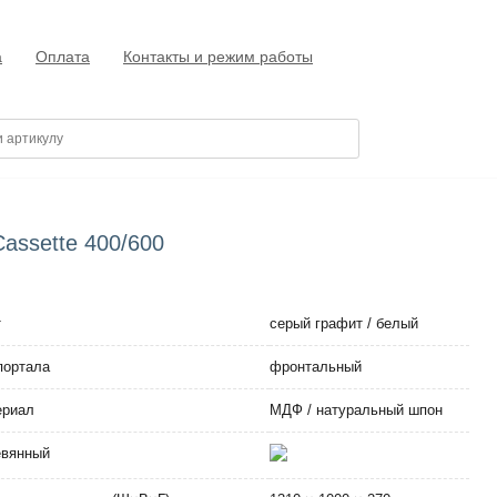
а
Оплата
Контакты и режим работы
assette 400/600
т
серый графит / белый
портала
фронтальный
ериал
МДФ / натуральный шпон
евянный