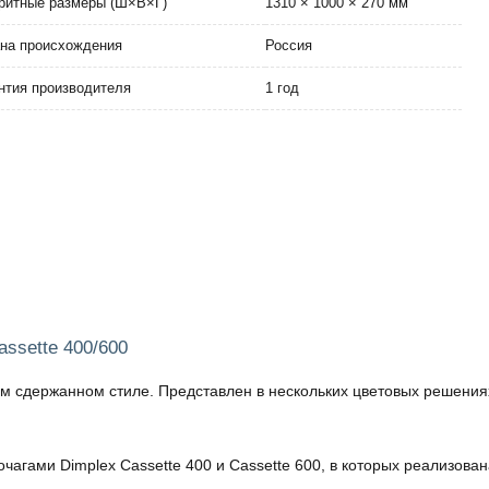
ритные размеры (Ш×В×Г)
1310 × 1000 × 270 мм
на происхождения
Россия
нтия производителя
1 год
ssette 400/600
 сдержанном стиле. Представлен в нескольких цветовых решениях
чагами Dimplex Cassette 400 и Cassette 600, в которых реализова