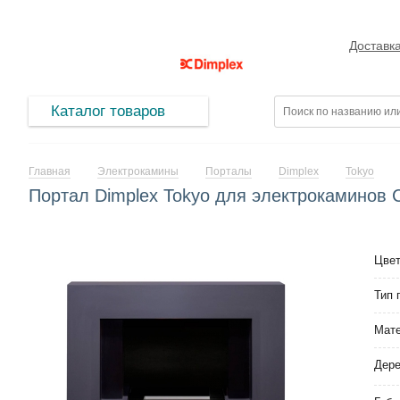
Доставк
Каталог товаров
Главная
Электрокамины
Порталы
Dimplex
Tokyo
Портал Dimplex Tokyo для электрокаминов C
Цве
Тип 
Мат
Дер