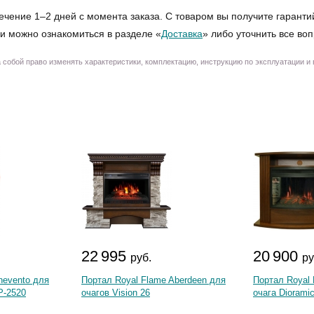
ечение 1–2 дней с момента заказа. С товаром вы получите гаранти
и можно ознакомиться в разделе «
Доставка
» либо уточнить все во
собой право изменять характеристики, комплектацию, инструкцию по эксплуатации и
22 995
20 900
руб.
ру
nevento для
Портал Royal Flame Aberdeen для
Портал Royal
P-2520
очагов Vision 26
очага Diorami