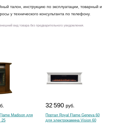
йный талон, инструкцию по эксплуатации, товарный и
просы у технического консультанта по телефону.
 внешний вид товара без предварительного уведомления.
32 590
46 
б.
руб.
 Flame Madison для
Портал Royal Flame Geneva 60
Портал
c 25
для электрокамина Vision 60
электр