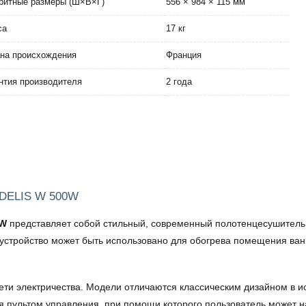
ритные размеры (Ш×В×Г)
556 × 984 × 115 мм
са
17 кг
на происхождения
Франция
нтия производителя
2 года
 ADELIS W 500W
0W
представляет собой стильный, современный полотенцесушитель,
е устройство может быть использовано для обогрева помещения ван
сети электричества. Модели отличаются классическим дизайном в 
я пультом управления, при помощи которого пользователь может