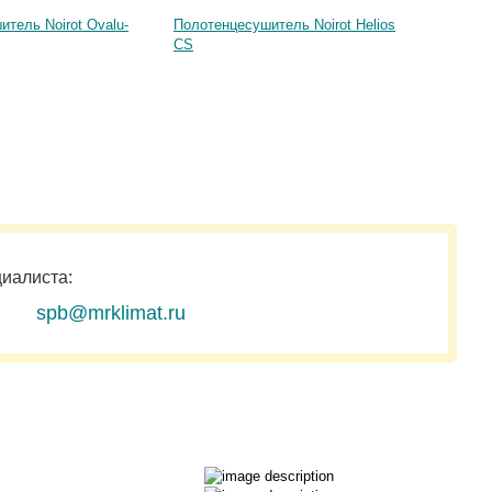
тель Noirot Ovalu-
Полотенцесушитель Noirot Helios
Полоте
CS
электри
75 L
циалиста:
spb@mrklimat.ru