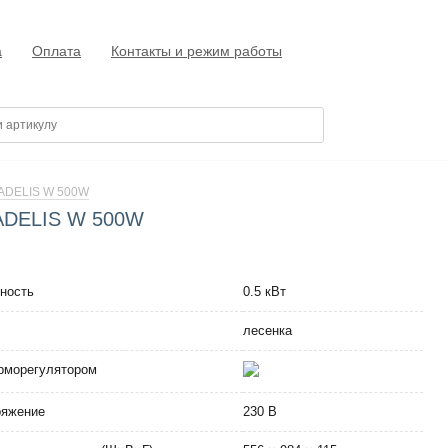
а
Оплата
Контакты и режим работы
ADELIS W 500W
 ADELIS W 500W
ность
0.5 кВт
лесенка
рморегулятором
ряжение
230 В