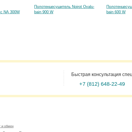
Полотенцесушитель Noirot Ovalu-
Полотенцесуши
tic NA 300W
bain 900 W
bain 600 W
Быстрая консультация спе
+7 (812)
648-22-49
т и обмен