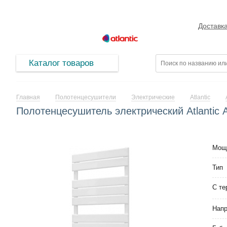
Доставк
Каталог товаров
Главная
Полотенцесушители
Электрические
Atlantic
Полотенцесушитель электрический Atlantic
Мощ
Тип
С те
Нап