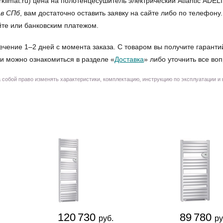
mat.ru) цена на полотенцесушитель электрический Atlantic ADELI
 в СПб
, вам достаточно оставить заявку на сайте либо по телефон
йте или банковским платежом.
ечение 1–2 дней с момента заказа. С товаром вы получите гаранти
и можно ознакомиться в разделе «
Доставка
» либо уточнить все во
собой право изменять характеристики, комплектацию, инструкцию по эксплуатации и
120 730
89 780
руб.
ру