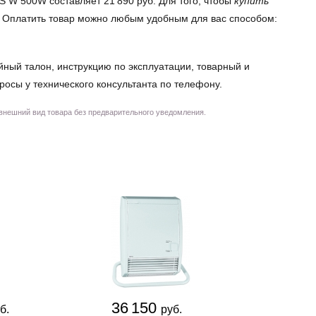
S W 500W составляет 21 890 руб. Для того, чтобы
купить
у. Оплатить товар можно любым удобным для вас способом:
йный талон, инструкцию по эксплуатации, товарный и
просы у технического консультанта по телефону.
 внешний вид товара без предварительного уведомления.
36 150
54 
б.
руб.