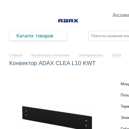
Доставк
Каталог товаров
Главная
Конвекторы отопления
Электрические
ADAX
Конвектор ADAX CLEA L10 KWT
Мощ
Площ
Тер
Элек
Габа