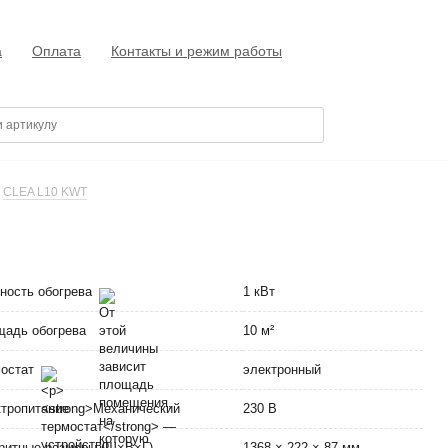
а
Оплата
Контакты и режим работы
CLEA L10 KWT
ность обогрева
1 кВт
адь обогрева
10 м²
мостат
электронный
тропитание
230 В
ритные размеры (Ш×В×Г)
1368 × 222 × 87 мм