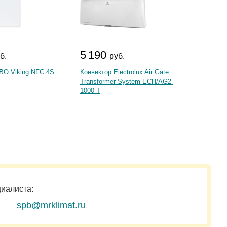
5 190
7 2
б.
руб.
BO Viking NFC 4S
Конвектор Electrolux Air Gate
Конвек
Transformer System ECH/AG2-
Apollo 
1000 T
циалиста:
spb@mrklimat.ru