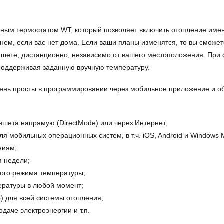
ым термостатом WT, который позволяет включить отопление именно
днем, если вас нет дома. Если ваши планы изменятся, то вы сможе
те, дистанционно, независимо от вашего местоположения. При от
 поддерживая заданную вручную температуру.
чень просты в программировании через мобильное приложение и 
шета напрямую (DirectMode) или через Интернет;
 мобильных операционных систем, в т.ч. iOS, Android и Windows M
ниям;
 недели;
ого режима температуры;
ературы в любой момент;
) для всей системы отопления;
даче электроэнергии и т.п.