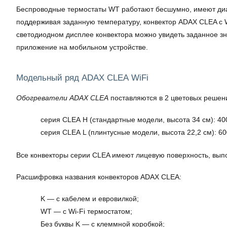
Беспроводные термостаты WT работают бесшумно, имеют диап
поддерживая заданную температуру, конвектор ADAX CLEA с W
светодиодном дисплее конвектора можно увидеть заданное зн
приложение на мобильном устройстве.
Модельный ряд ADAX CLEA WiFi
Обогреватели ADAX CLEA
поставляются в 2 цветовых решени
серия CLEA H (стандартные модели, высота 34 см): 400
серия CLEA L (плинтусные модели, высота 22,2 см): 60
Все конвекторы серии CLEA имеют лицевую поверхность, выпо
Расшифровка названия конвекторов ADAX CLEA:
K — с кабелем и евровилкой;
WT — с Wi-Fi термостатом;
Без буквы K — с клеммной коробкой;