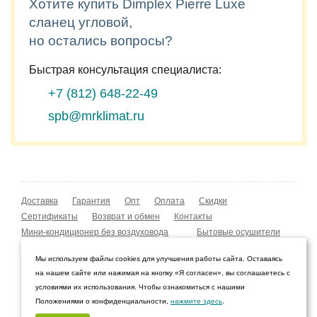
Хотите купить Dimplex Pierre Luxe
сланец угловой,
но остались вопросы?
Быстрая консультация специалиста:
+7 (812)
648-22-49
spb@mrklimat.ru
Доставка
Гарантия
Опт
Оплата
Скидки
Сертификаты
Возврат и обмен
Контакты
Мини-кондиционер без воздуховода
Бытовые осушители
Уличные обогреватели
Охладители воздуха
Мы используем файлы cookies для улучшения работы сайта. Оставаясь
Мобильные кондиционеры
Охладители воздуха
на нашем сайте или нажимая на кнопку «Я согласен», вы соглашаетесь с
Конвекторы NOBO
Мойка воздуха Boneco W210
условиями их использования. Чтобы ознакомиться с нашими
Положениями о конфиденциальности,
нажмите здесь
.
© 2009–2026 Интернет-магазин «Мистер Климат»