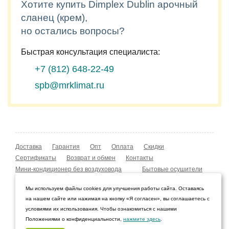
Хотите купить Dimplex Dublin арочный
сланец (крем),
но остались вопросы?
Быстрая консультация специалиста:
+7 (812)
648-22-49
spb@mrklimat.ru
Доставка
Гарантия
Опт
Оплата
Скидки
Сертификаты
Возврат и обмен
Контакты
Мини-кондиционер без воздуховода
Бытовые осушители
Уличные обогреватели
Охладители воздуха
Мы используем файлы cookies для улучшения работы сайта. Оставаясь
Мобильные кондиционеры
Охладители воздуха
на нашем сайте или нажимая на кнопку «Я согласен», вы соглашаетесь с
Конвекторы NOBO
Мойка воздуха Boneco W210
условиями их использования. Чтобы ознакомиться с нашими
Положениями о конфиденциальности,
нажмите здесь
.
© 2009–2026 Интернет-магазин «Мистер Климат»