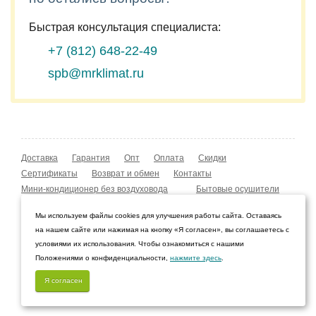
Быстрая консультация специалиста:
+7 (812)
648-22-49
spb@mrklimat.ru
Доставка
Гарантия
Опт
Оплата
Скидки
Сертификаты
Возврат и обмен
Контакты
Мини-кондиционер без воздуховода
Бытовые осушители
Уличные обогреватели
Охладители воздуха
Мы используем файлы cookies для улучшения работы сайта. Оставаясь
Мобильные кондиционеры
Охладители воздуха
на нашем сайте или нажимая на кнопку «Я согласен», вы соглашаетесь с
Конвекторы NOBO
Мойка воздуха Boneco W210
условиями их использования. Чтобы ознакомиться с нашими
Положениями о конфиденциальности,
нажмите здесь
.
© 2009–2026 Интернет-магазин «Мистер Климат»
Санкт-Петербург, Ленинградская область
Я согласен