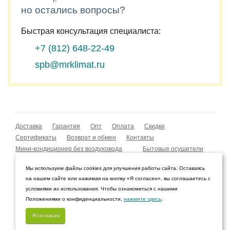
но остались вопросы?
Быстрая консультация специалиста:
+7 (812)
648-22-49
spb@mrklimat.ru
Доставка
Гарантия
Опт
Оплата
Скидки
Сертификаты
Возврат и обмен
Контакты
Мини-кондиционер без воздуховода
Бытовые осушители
Уличные обогреватели
Охладители воздуха
Мы используем файлы cookies для улучшения работы сайта. Оставаясь
Мобильные кондиционеры
Охладители воздуха
на нашем сайте или нажимая на кнопку «Я согласен», вы соглашаетесь с
Конвекторы NOBO
Мойка воздуха Boneco W210
условиями их использования. Чтобы ознакомиться с нашими
Положениями о конфиденциальности,
нажмите здесь
.
© 2009–2026 Интернет-магазин «Мистер Климат»
Санкт-Петербург, Ленинградская область
Я согласен