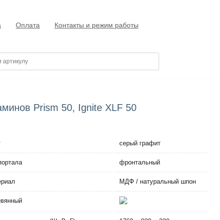
а
Оплата
Контакты и режим работы
минов Prism 50, Ignite XLF 50
т
серый графит
портала
фронтальный
ериал
МДФ / натуральный шпон
евянный