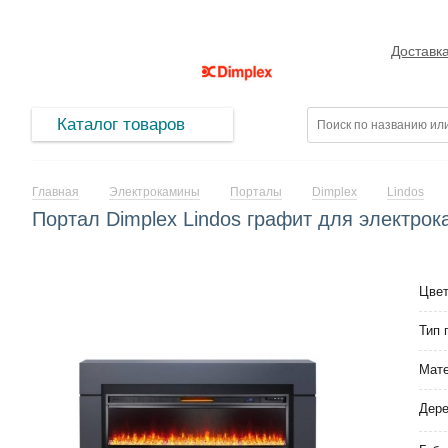
Доставк
Каталог товаров
Главная
Электрокамины
Порталы
Dimplex
Lindos
Портал Dimplex Lindos графит для электрока
Цве
Тип 
Мат
Дер