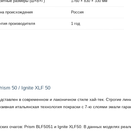
ритные размеры (Ш×В×Г)
1760 × 830 × 330 мм
на происхождения
Россия
нтия производителя
1 год
ism 50 / Ignite XLF 50
едставлен в современном и лаконичном стиле хай-тек. Строгие лин
юзивная итальянская технология покраски с 7-ю слоями эмали гара
ских очагов: Prism BLF5051 и Ignite XLF50. В данных моделях реал