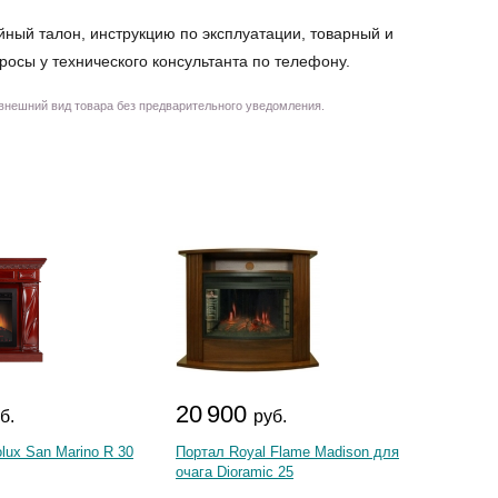
йный талон, инструкцию по эксплуатации, товарный и
просы у технического консультанта по телефону.
 внешний вид товара без предварительного уведомления.
20 900
18 
б.
руб.
olux San Marino R 30
Портал Royal Flame Madison для
Портал
очага Dioramic 25
электр