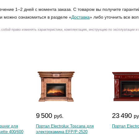
ечение 1–2 дней с момента заказа. С товаром вы получите гаранти
и можно ознакомиться в разделе «
Доставка
» либо уточнить все во
собой право изменять характеристики, комплектацию, инструкцию по эксплуатации и
9 500
23 490
руб.
ру
ouver для
Портал Electrolux Toscana для
Портал Electr
ette 400/600
электрокамина EFP/P-2520