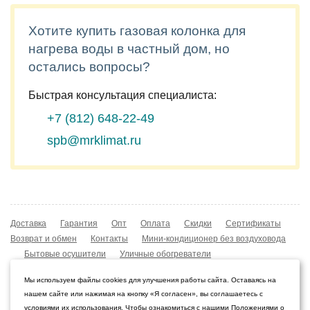
Хотите купить газовая колонка для
нагрева воды в частный дом, но
остались вопросы?
Быстрая консультация специалиста:
+7 (812)
648-22-49
spb@mrklimat.ru
Доставка
Гарантия
Опт
Оплата
Скидки
Сертификаты
Возврат и обмен
Контакты
Мини-кондиционер без воздуховода
Бытовые осушители
Уличные обогреватели
Охладители воздуха
Мобильные кондиционеры
Мы используем файлы cookies для улучшения работы сайта. Оставаясь на
Охладители воздуха
Конвекторы NOBO
нашем сайте или нажимая на кнопку «Я согласен», вы соглашаетесь с
Мойка воздуха Boneco W210
условиями их использования. Чтобы ознакомиться с нашими Положениями о