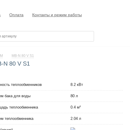
а
Оплата
Контакты и режим работы
EM
MB-N 80 V S1
-N 80 V S1
ость теплообменников
8.2 кВт
м бака для воды
80 л
щадь теплообменника
0.4 м²
м теплообменника
2.04 л
(опция)