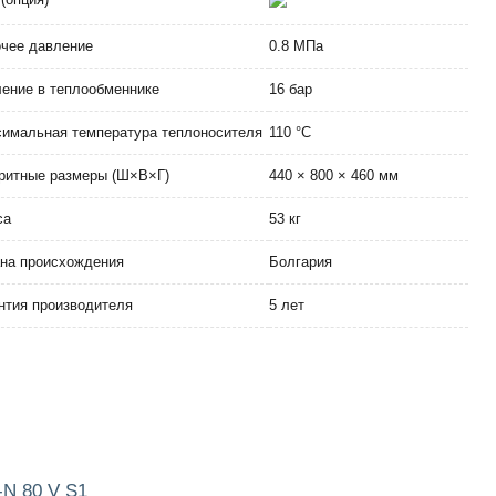
чее давление
0.8 МПа
ение в теплообменнике
16 бар
имальная температура теплоносителя
110 °C
ритные размеры (Ш×В×Г)
440 × 800 × 460 мм
са
53 кг
на происхождения
Болгария
нтия производителя
5 лет
N 80 V S1