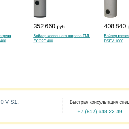
352 660
408 840
руб.
агрева
Бойлер косвенного нагрева TML
Бойлер косве
 400
ECO2F 400
DSFV 1000
0 V S1,
Быстрая консультация спе
+7 (812)
648-22-49