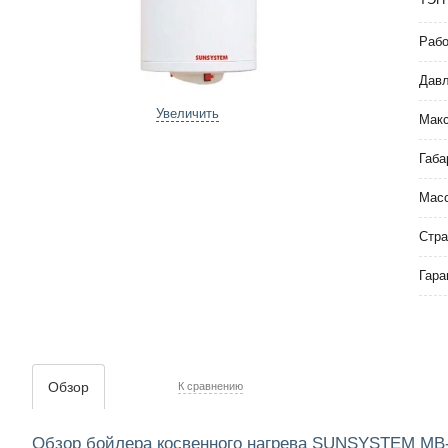
Рабо
Давл
Увеличить
Макс
Габа
Мас
Стра
Гара
Обзор
К сравнению
Обзор бойлера косвенного нагрева SUNSYSTEM MB-