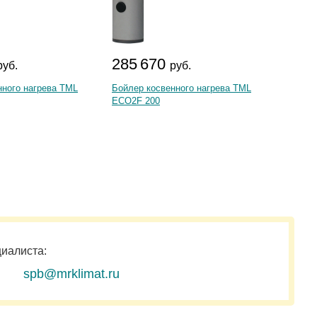
285 670
36 
руб.
руб.
нного нагрева TML
Бойлер косвенного нагрева TML
Бойлер
ECO2F 200
Gorenj
циалиста:
spb@mrklimat.ru