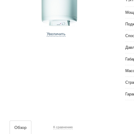
Мощ
Под
Увеличить
Спос
Давл
Габа
Мас
Стра
Гара
Обзор
К сравнению