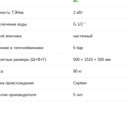
ность ТЭНов
2 кВт
ключение воды
G 1/2 ″
об монтажа
настенный
ение в теплообменнике
6 бар
ритные размеры (Ш×В×Г)
500 × 1510 × 500 мм
са
90 кг
на происхождения
Сербия
нтия производителя
5 лет