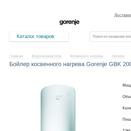
Доставк
Каталог товаров
Главная
Водонагреватели
Косвенного нагрева
Gorenje
Бойлер косвенного нагрева Gorenje GBK 20
Мощн
Объе
Коли
Пло
ТЭН