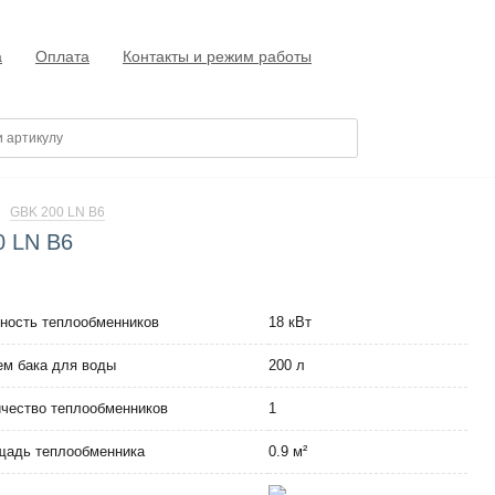
а
Оплата
Контакты и режим работы
GBK 200 LN B6
0 LN B6
ость теплообменников
18 кВт
м бака для воды
200 л
чество теплообменников
1
щадь теплообменника
0.9 м²