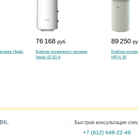
76 168
89 250
руб.
ру
агрева Hajdu
Бойлер косвенного нагрева
Бойлер косвен
Hajdu ID 50 A
HR-N 30
B6,
Быстрая консультация спе
+7 (812)
648-22-49