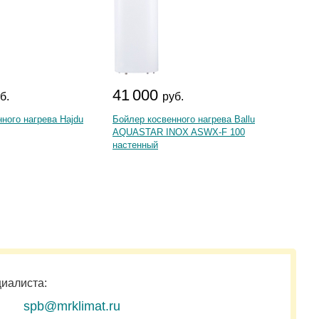
41 000
86 
б.
руб.
ного нагрева Hajdu
Бойлер косвенного нагрева Ballu
Бойлер
AQUASTAR INOX ASWX-F 100
Stiebel
настенный
циалиста:
spb@mrklimat.ru