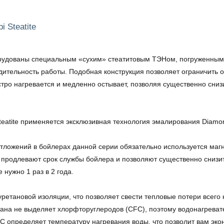
 Steatite
 оборудованы специальным «сухим» стеатитовым ТЭНом, погруженн
ительность работы. Подобная конструкция позволяет ограничить об
ро нагревается и медленно остывает, позволяя существенно снизи
teatite применяется эксклюзивная технология эмалирования Diamond
тложений в бойлерах данной серии обязательно используется магн
 продлевают срок службы бойлера и позволяют существенно снизит
нужно 1 раз в 2 года.
тановой изоляции, что позволяет свести тепловые потери всего к 
ана не выделяет хлорфторуглеродов (CFC), поэтому водонагреват
C определяет температуру нагревания воды, что позволит вам эко