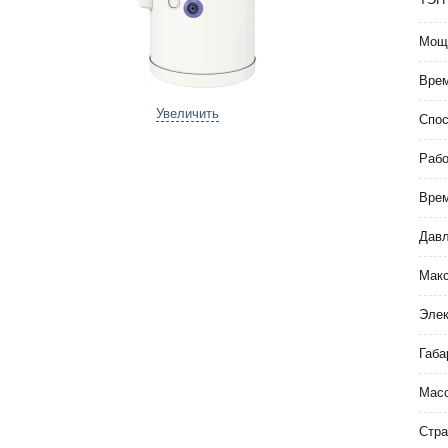
Мощ
Врем
Увеличить
Спос
Рабо
Врем
Давл
Макс
Элек
Габа
Мас
Стра