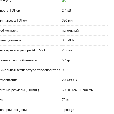
ность ТЭНов
2.4 кВт
я нагрева ТЭНом
320 мин
об монтажа
напольный
чее давление
0.8 МПа
я нагрева воды при Δt = 55°С
28 мин
ение в теплообменнике
6 бар
имальная температура теплоносителя
90 °C
тропитание
220/380 В
ритные размеры (Ш×В×Г)
650 × 1240 × 700 мм
са
70 кг
на происхождения
Франция