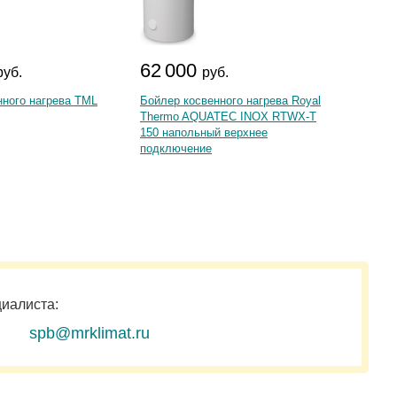
62 000
56 
руб.
руб.
нного нагрева TML
Бойлер косвенного нагрева Royal
Бойлер
Thermo AQUATEC INOX RTWX-T
Gorenj
150 напольный верхнее
200 RN
подключение
циалиста:
spb@mrklimat.ru