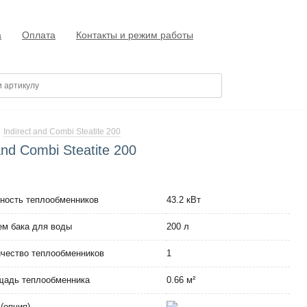
а
Оплата
Контакты и режим работы
Indirect and Combi Steatite 200
and Combi Steatite 200
ость теплообменников
43.2 кВт
м бака для воды
200 л
чество теплообменников
1
щадь теплообменника
0.66 м²
(опция)