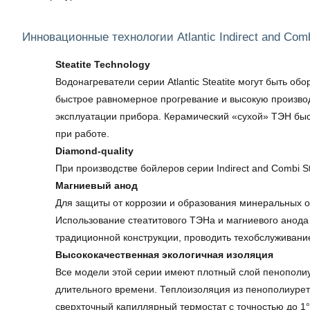
Инновационные технологии Atlantic Indirect and Combi
Steatite Technology
Водонагреватели серии Atlantic Steatite могут быть
быстрое равномерное прогревание и высокую производ
эксплуатации прибора. Керамический «сухой» ТЭН быст
при работе.
Diamond-quality​
При производстве бойлеров серии Indirect and Combi S
Магниевый анод
Для защиты от коррозии и образования минеральных о
Использование стеатитового ТЭНа и магниевого анода
традиционной конструкции, проводить техобслуживание 
Высококачественная экологичная изоляция
Все модели этой серии имеют плотный слой пенополиуре
длительного времени. Теплоизоляция из пенополиурет
сверхточный капиллярный термостат с точностью до 1°