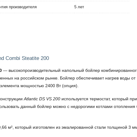
нтия производителя
5 лет
nd Combi Steatite 200
0
— высокопроизводительный напольный бойлер комбинированного т
ленных на российском рынке. Бойлер обеспечивает нагрев воды от
 элемента мощностью 2400 Вт (опция).
конструкции
Atlantic DS VS 200
используется термостат, который пр
пользовать данный бойлер можно с недорогими котлами отопления
 м², который изготовлен из эмалированной стали толщиной 3 мм.