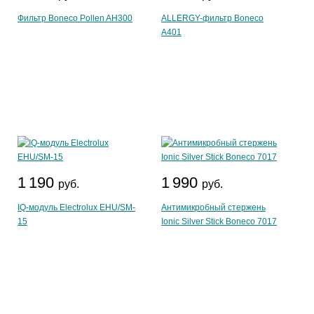
Фильтр Boneco Pollen AH300
ALLERGY-фильтр Boneco
A401
1 190
1 990
руб.
руб.
IQ-модуль Electrolux EHU/SM-
Антимикробный стержень
15
Ionic Silver Stick Boneco 7017