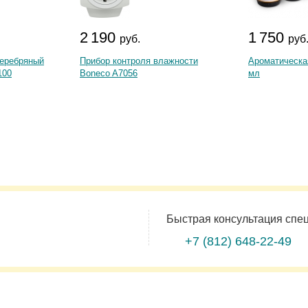
2 190
1 750
руб.
руб
еребряный
Прибор контроля влажности
Ароматическа
100
Boneco A7056
мл
Быстрая консультация спе
+7 (812)
648-22-49