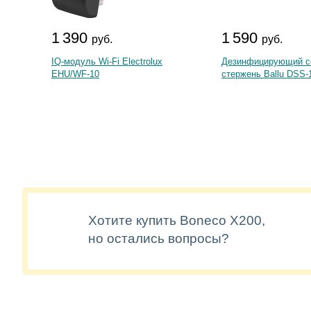
1 390
1 590
руб.
руб.
IQ-модуль Wi-Fi Electrolux
Дезинфицирующий с
EHU/WF-10
стержень Ballu DSS-
Хотите купить Boneco X200,
но остались вопросы?