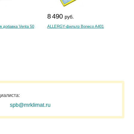
8 490
6 7
.
руб.
я добавка Venta 50
ALLERGY-фильтр Boneco A401
Электр
циалиста:
spb@mrklimat.ru