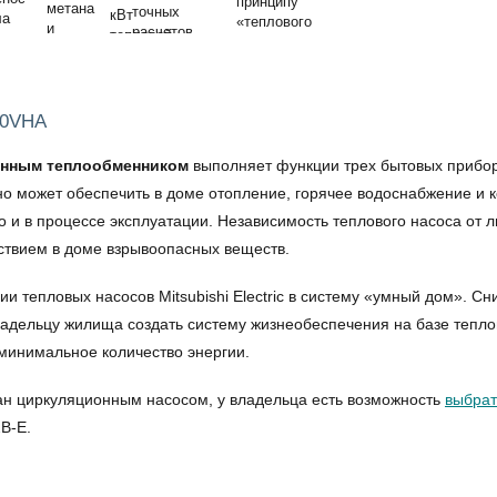
50VHA
оенным теплообменником
выполняет функции трех бытовых приборо
ьно может обеспечить в доме отопление, горячее водоснабжение и 
но и в процессе эксплуатации. Независимость теплового насоса от
утствием в доме взрывоопасных веществ.
ии тепловых насосов Mitsubishi Electric в систему «умный дом». 
дельцу жилища создать систему жизнеобеспечения на базе тепловы
 минимальное количество энергии.
ван циркуляционным насосом, у владельца есть возможность
выбрат
B-E.