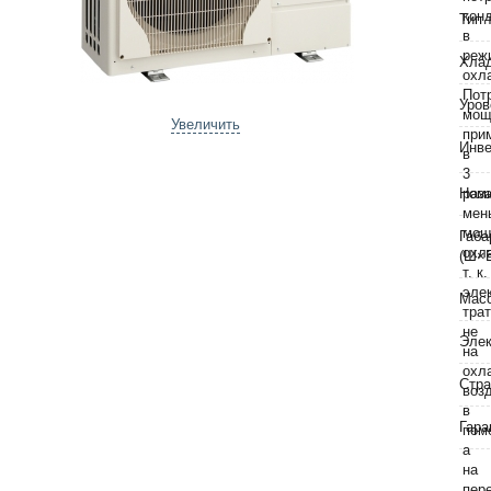
Тип 
Хла
Уров
Увеличить
Инве
Номи
Габа
(Ш×
Масс
Элек
Стра
Гара