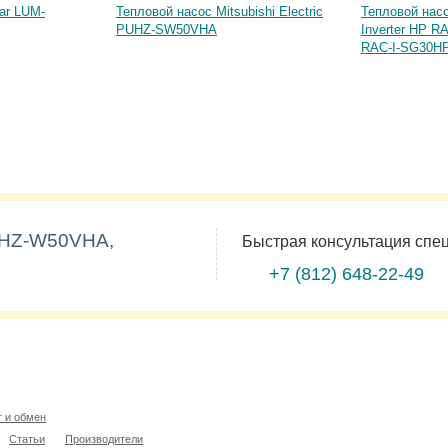
ar LUM-
Тепловой насос Mitsubishi Electric
Тепловой на
PUHZ-SW50VHA
Inverter HP R
RAC-I-SG30HP
 PUHZ-W50VHA,
Быстрая консультация спе
+7 (812)
648-22-49
т и обмен
Статьи
Производители