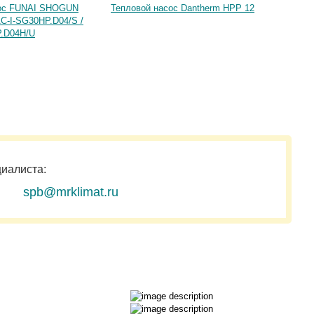
сос FUNAI SHOGUN
Тепловой насос Dantherm HPP 12
Теплово
AC-I-SG30HP.D04/S /
EACS/I
.D04H/U
Inverter
циалиста:
spb@mrklimat.ru