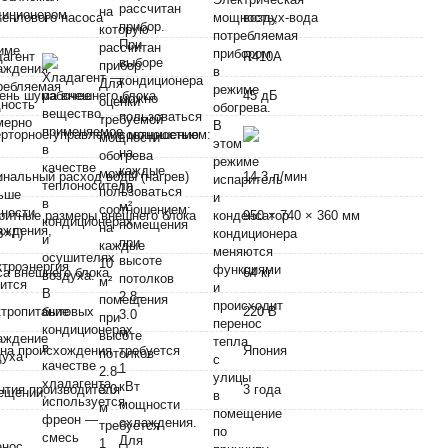
теплового насоса
воздух-вода
дагент
R410A
ень шума внешнего блока
45 дБ
рторное управление мощностью
нальный расход воды (нагрев)
14.3 л/мин
ритные размеры внешнего блока
950 × 740 × 360 мм
В×Г)
а внешнего блока
64 кг
тропитание
220 В
на происхождения
Япония
нтия производителя
3 года