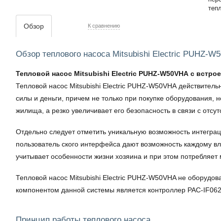
Обзор
К сравнению
Обзор теплового насоса Mitsubishi Electric PUHZ-W
Тепловой насос Mitsubishi Electric PUHZ-W50VHA с встр
Тепловой насос Mitsubishi Electric PUHZ-W50VHA действител
силы и деньги, причем не только при покупке оборудования, 
жилища, а резко увеличивает его безопасность в связи с отс
Отдельно следует отметить уникальную возможность интеграц
пользователь ского интерфейса дают возможность каждому вла
учитывает особенности жизни хозяина и при этом потребляет
Тепловой насос Mitsubishi Electric PUHZ-W50VHA не оборудо
компонентом данной системы является контроллер PAC-IF062
Принцип работы теплового насоса