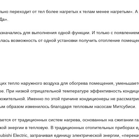
но переходит от тел более нагретых к телам менее нагретым». А 
Да».
чались для выполнения одной функции. И только с появлением те
вилась возможность от одной установки получить отопление помеще
ющих тепло наружного воздуха для обогрева помещения, уменьшает
ое. При низкой отрицательной температуре эффективность кондиц
ложительной. Именно по этой причине кондиционеры не рассматри
ым образом изменилось благодаря тепловым насосам Митсубиси.
ется от традиционных систем нагрева, основанных на сжигании га
ской энергии в тепловую. В традиционных отопительных приборах 
ubishi Electric, затрачивая единицу электрической энергии, «пере