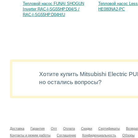
Тепловой насос FUNAI SHOGUN
Тепловой насос Less
Inverter RAC-I-SG55HP.D04/S /
HE080NA2-PC
RAC-I-SG55HP.D04H/U
Хотите купить Mitsubishi Electric
но остались вопросы?
Доставка
Гарантия
Опт
Оплата
Скидки
Сертификаты
Возвра
Контакты и режим работы
Соглашение
Конфиденциальность
Обзоры