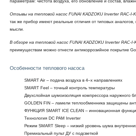
параметрам: чистота воздуха, его обновление и состав, влажн
Отзывы на тепловой насос FUNAI KADZOKU Inverter RAC-I-K
так же прибор имеют реальные отличия от типовых аналогов,
мысли.
В обзоре на тепловой насос FUNAI KADZOKU Inverter RAC-I-
преимуществам можно отнести антикоррозийное покрытие Go
Особенности теплового насоса
SMART Air – подача воздуха в 4–х направлениях
SMART Feel – точный контроль температуры
Двухслойная шумоизоляция компрессора наружного б
GOLDEN FIN – ламели теплообменника защищены ант
ФУНКЦИЯ SMART ICE CLEAN – инновационная функция
Технология DС PAM Inverter
Режим SMART Sleep – низкий уровень шума внутренних
Премиальный пульт ДУ с подсветкой