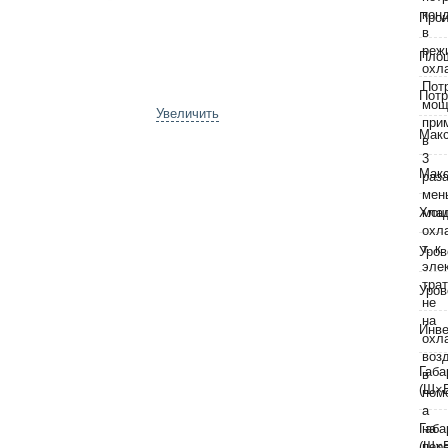
Прои
Пло
Потр
Увеличить
Макс
Макс
Хла
Уров
Уров
Инве
Габа
(Ш×
Габа
(Ш×