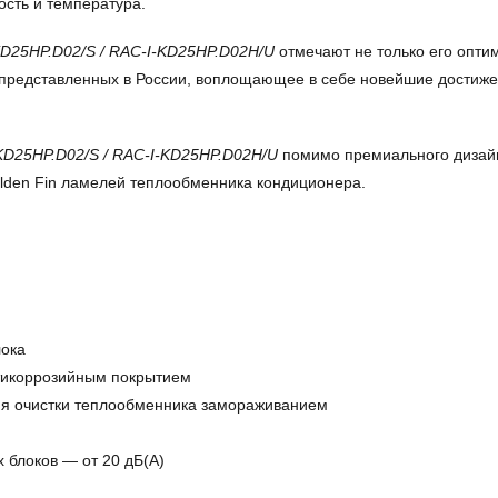
ость и температура.
D25HP.D02/S / RAC-I-KD25HP.D02H/U
отмечают не только его опти
 представленных в России, воплощающее в себе новейшие достижен
KD25HP.D02/S / RAC-I-KD25HP.D02H/U
помимо премиального дизайн
lden Fin ламелей теплообменника кондиционера.
лока
икоррозийным покрытием
 очистки теплообменника замораживанием
 блоков — от 20 дБ(А)