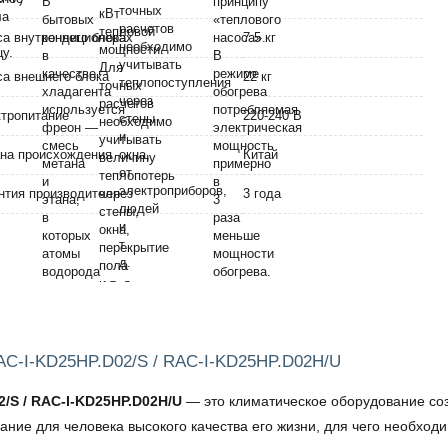
а внутреннего блока
7.5 кг
а внешнего блока
22 кг
тропитание
220-240 В
на происхождения
Китай
нтия производителя
3 года
AC-I-KD25HP.D02/S / RAC-I-KD25HP.D02H/U
/S / RAC-I-KD25HP.D02H/U
— это климатическое оборудование созд
ание для человека высокого качества его жизни, для чего необхо