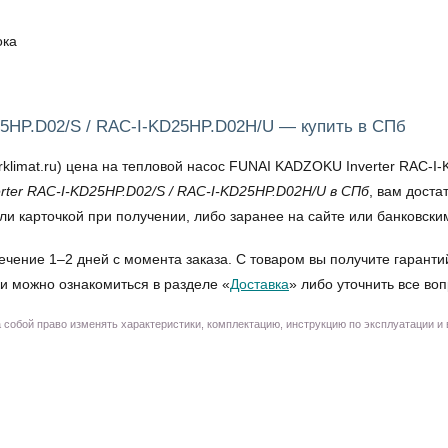
ока
5HP.D02/S / RAC-I-KD25HP.D02H/U — купить в СПб
imat.ru) цена на тепловой насос FUNAI KADZOKU Inverter RAC-I-K
ter RAC-I-KD25HP.D02/S / RAC-I-KD25HP.D02H/U в СПб
, вам доста
и карточкой при получении, либо заранее на сайте или банковски
ечение 1–2 дней с момента заказа. С товаром вы получите гаранти
и можно ознакомиться в разделе «
Доставка
» либо уточнить все во
собой право изменять характеристики, комплектацию, инструкцию по эксплуатации и