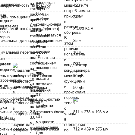
зводительность по воздуху
420 м³/ч
щадь помещения
24 м²
ебляемый ток (охлажд./обогрев)
3.46/3.54 А
имальная длина магистрали
25 м
имальный перепад высот
10 м
дагент
R32
ень шума внутреннего блока
20 дБ
ень шума внешнего блока
50 дБ
рторное управление мощностью
ритные размеры внутреннего блока
811 × 278 × 198 мм
В×Г)
ритные размеры внешнего блока
712 × 459 × 275 мм
В×Г)