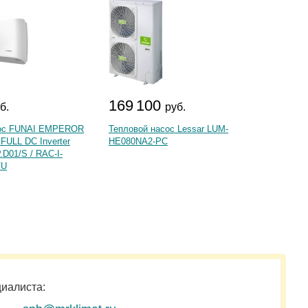
169 100
112
б.
руб.
сос FUNAI EMPEROR
Тепловой насос Lessar LUM-
Теплов
FULL DC Inverter
HE080NA2-PC
Inverte
D01/S / RAC-I-
RAC-I-
/U
циалиста: