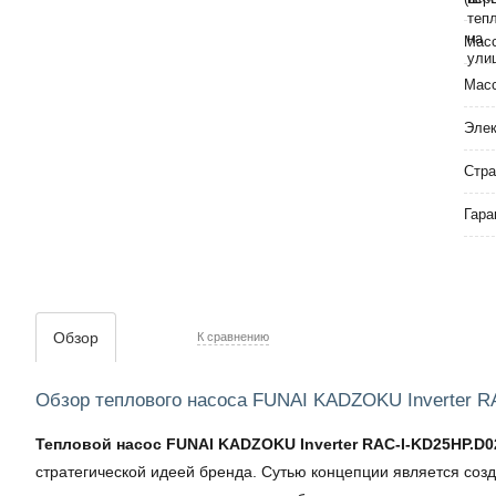
Масс
Масс
Элек
Стра
Гара
Обзор
К сравнению
Обзор теплового насоса FUNAI KADZOKU Inverter R
Тепловой насос FUNAI KADZOKU Inverter RAC-I-KD25HP.D02
стратегической идеей бренда. Сутью концепции является созд