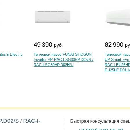
49 390
82 990
руб.
ру
ishi Electric
Тепловой насос FUNAI SHOGUN
Тепловой на
Inverter HP RAC-I-SG30HP.D02/S /
UP Smart Eye 
RAC-I-SG30HP.D02H/U
RAC-I-EU25HP.
EU25HP.D01H
.D02/S / RAC-I-
Быстрая консультация спе