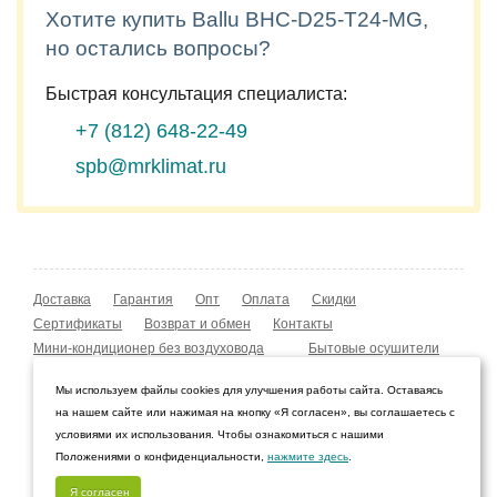
Хотите купить Ballu BHC-D25-T24-MG,
но остались вопросы?
Быстрая консультация специалиста:
+7 (812)
648-22-49
spb@mrklimat.ru
Доставка
Гарантия
Опт
Оплата
Скидки
Сертификаты
Возврат и обмен
Контакты
Мини-кондиционер без воздуховода
Бытовые осушители
Уличные обогреватели
Охладители воздуха
Мы используем файлы cookies для улучшения работы сайта. Оставаясь
Мобильные кондиционеры
Охладители воздуха
на нашем сайте или нажимая на кнопку «Я согласен», вы соглашаетесь с
Конвекторы NOBO
Мойка воздуха Boneco W210
условиями их использования. Чтобы ознакомиться с нашими
Положениями о конфиденциальности,
нажмите здесь
.
© 2009–2026 Интернет-магазин «Мистер Климат»
Санкт-Петербург, Ленинградская область
Я согласен