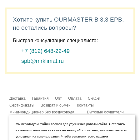
Хотите купить OURMASTER B 3,3 EPB,
но остались вопросы?
Быстрая консультация специалиста:
+7 (812)
648-22-49
spb@mrklimat.ru
Доставка
Гарантия
Опт
Оплата
Скидки
Сертификаты
Возврат и обмен
Контакты
Мини-кондиционер без воздуховода
Бытовые осушители
Уличные обогреватели
Охладители воздуха
Мы используем файлы cookies для улучшения работы сайта. Оставаясь
Мобильные кондиционеры
Охладители воздуха
на нашем сайте или нажимая на кнопку «Я согласен», вы соглашаетесь с
Конвекторы NOBO
Мойка воздуха Boneco W210
условиями их использования. Чтобы ознакомиться с нашими