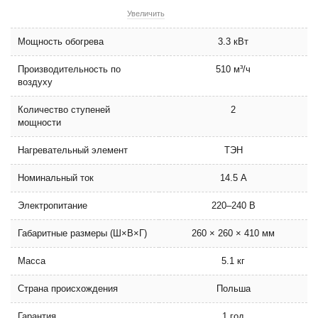
Увеличить
Мощность обогрева
3.3 кВт
Производительность по
510 м³/ч
воздуху
Количество ступеней
2
мощности
Нагревательный элемент
ТЭН
Номинальный ток
14.5 А
Электропитание
220–240 В
Габаритные размеры (Ш×В×Г)
260 × 260 × 410 мм
Масса
5.1 кг
Страна происхождения
Польша
Гарантия
1 год