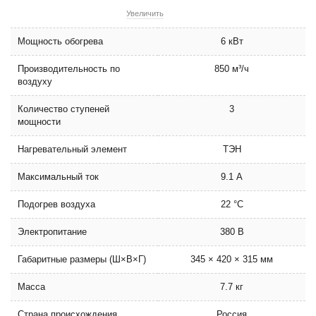
Увеличить
Мощность обогрева
6 кВт
Производительность по
850 м³/ч
воздуху
Количество ступеней
3
мощности
Нагревательный элемент
ТЭН
Максимальный ток
9.1 А
Подогрев воздуха
22 °C
Электропитание
380 В
Габаритные размеры (Ш×В×Г)
345 × 420 × 315 мм
Масса
7.7 кг
Страна происхождения
Россия