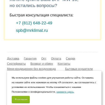
но остались вопросы?
Быстрая консультация специалиста:
+7 (812)
648-22-49
spb@mrklimat.ru
Доставка
Гарантия
Опт
Оплата
Скидки
Сертификаты
Возврат и обмен
Контакты
Мини-кондиционер без воздуховода
Бытовые осушители
Уличные обогреватели
Охладители воздуха
Мы используем файлы cookies для улучшения работы сайта. Оставаясь
Мобильные кондиционеры
Охладители воздуха
на нашем сайте или нажимая на кнопку «Я согласен», вы соглашаетесь с
Конвекторы NOBO
Мойка воздуха Boneco W210
условиями их использования. Чтобы ознакомиться с нашими
Положениями о конфиденциальности,
нажмите здесь
.
© 2009–2026 Интернет-магазин «Мистер Климат»
Санкт-Петербург, Ленинградская область
Я согласен