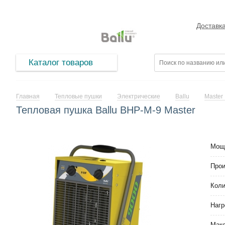
Доставк
Каталог товаров
Главная
Тепловые пушки
Электрические
Ballu
Master
Тепловая пушка Ballu BHP-M-9 Master
Мощ
Прои
Коли
Нагр
Макс