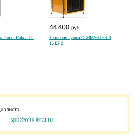
44 400
95 
.
руб.
а Loriot Rubus LT-
Тепловая пушка OURMASTER B
Теплов
15 EPB
КЭВ-60
циалиста:
spb@mrklimat.ru