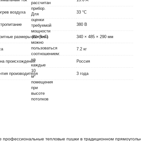
грев воздуха
33 °C
тропитание
380 В
ритные размеры (Ш×В×Г)
340 × 485 × 290 мм
са
7.2 кг
на происхождения
Россия
нтия производителя
3 года
 профессиональные тепловые пушки в традиционном прямоугольно