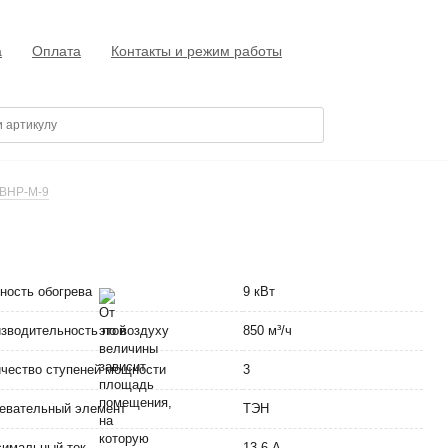
а
Оплата
Контакты и режим работы
 BHP-M-9
ность обогрева
9 кВт
зводительность по воздуху
850 м³/ч
чество ступеней мощности
3
евательный элемент
ТЭН
имальный ток
13.6 А