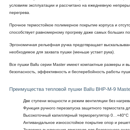
условиям эксплуатации и рассчитано на ежедневную непреры
перегрева.
Прочное термостойкое полимерное покрытие корпуса и отсут
способствует равномерному прогреву даже самых больших п
Эргономичная рельефная ручка предотвращает выскальзывание
необходимое для захвата пушки (меньше устает рука).
Все пушки Ballu серии Master имеют компактные размеры и 
безопасность, эффективность и бесперебойность работы пушек
Преимущества тепловой пушки Ballu BHP-M-9 Maste
Две ступени мощности и режим вентиляции без нагрев
Функция ручного перезапуска защитного термостата д
Высокоточный капиллярный терморегулятор 0…+40°C
Антивандальное износостойкое покрытие опор и решет
Задержка выключения двигателя для безопасного охл