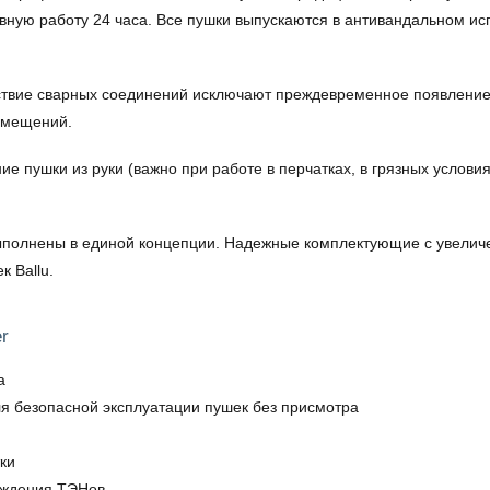
вную работу 24 часа. Все пушки выпускаются в антивандальном и
ствие сварных соединений исключают преждевременное появление 
омещений.
 пушки из руки (важно при работе в перчатках, в грязных услови
выполнены в единой концепции. Надежные комплектующие с увелич
 Ballu.
r
а
ля безопасной эксплуатации пушек без присмотра
ки
аждения ТЭНов