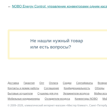
←
NOBO Energy Control: управление конвекторами одним кас
Не нашли нужный товар
или есть вопросы?
Доставка
Гарантия
Опт
Оплата
Скидки
Сертификаты
Возвра
Контакты и режим работы
Соглашение
Конфиденциальность
Обзоры
Бытовые осушители
Сушилка для рук
Увлажнители воздуха
Мойки воз
Мобильные кондиционеры
Охладители воздуха
Конвекторы NOBO
Мой
© 2009–2026, климатический интернет-магазин «Мистер Климат», Санкт-Петербу