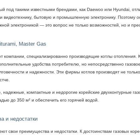
ый под такими известными брендами, как Daewoo или Hyundai, отл
о и видеотехнику, бытовую и промышленную электронику. Поэтому 
ежной электроникой — это вопрос не только возможностей, но и пр
turami, Master Gas
омпании, специализированно производящие котлы отопления. Коре
полнительные удобства потребителю, но непосредственно газовое 
долговечности и надежности. Эти фирмы котлов производят не тол
стче.
 надежные, компактные и недорогие корейские двухконтурные газ
дью до 350 м² и обеспечить его горячей водой.
а и недостатки
еют свои преимущества и недостатки. К достоинствам газовых кор