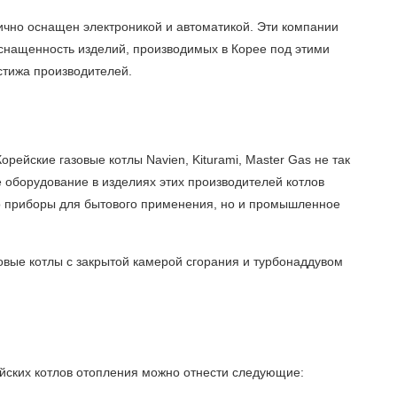
ично оснащен электроникой и автоматикой. Эти компании
оснащенность изделий, производимых в Корее под этими
естижа производителей.
йские газовые котлы Navien, Kiturami, Master Gas не так
оборудование в изделиях этих производителей котлов
ько приборы для бытового применения, но и промышленное
овые котлы с закрытой камерой сгорания и турбонаддувом
ейских котлов отопления можно отнести следующие: