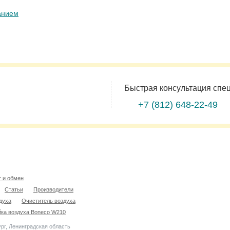
анием
Быстрая консультация спе
+7 (812)
648-22-49
т и обмен
Статьи
Производители
духа
Очиститель воздуха
ка воздуха Boneco W210
рг, Ленинградская область