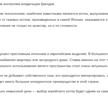
м контролем владельцев брендов.
им технологиям, наиболее известными являются котлы, выпускаемы
е от газовых котлов, произведенных в самой Японии, оказывается
ения не только по качеству, но и по стоимости.
упают престижным японским и европейским моделям. В большинств
набжения квартиры или загородного дома. Ставка именно на этот ти
льного использования жилого пространства стоит очень актуально
ея не добывает собственного газа, его приходится импортировать, 
ет иметь большое конкурентное преимущество в этой стране.
льно невысокой цене — выбор корейского котла будет одним из сам