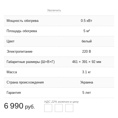
Увеличить
Мощность обогрева
0.5 кВт
Площадь обогрева
5 м²
Цвет
белый
Электропитание
220 В
Габаритные размеры (Ш×В×Г)
461 × 391 × 92 мм
Масса
3.1 кг
Страна происхождения
Украина
Гарантия
5 лет
НДС 22% включен в цену
6 990
руб.