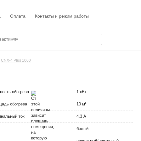
а
Оплата
Контакты и режим работы
CNX-4 Plus 1000
ность обогрева
1 кВт
адь обогрева
10 м²
нальный ток
4.3 А
т
белый
напольный/настенный