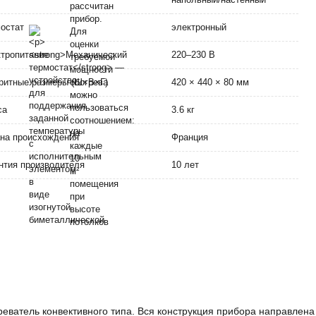
мостат
электронный
тропитание
220–230 В
ритные размеры (Ш×В×Г)
420 × 440 × 80 мм
са
3.6 кг
на происхождения
Франция
нтия производителя
10 лет
реватель конвективного типа. Вся конструкция прибора направлен