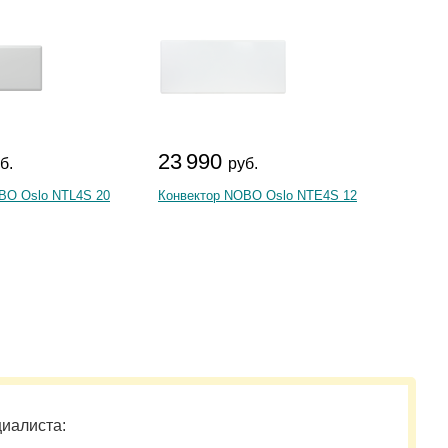
23 990
3 0
б.
руб.
BO Oslo NTL4S 20
Конвектор NOBO Oslo NTE4S 12
Конвект
ECH/A
циалиста: