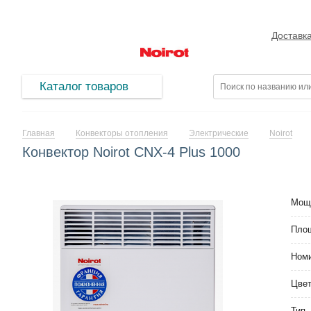
Доставк
Каталог товаров
Главная
Конвекторы отопления
Электрические
Noirot
Конвектор Noirot CNX-4 Plus 1000
Мощ
Площ
Номи
Цве
Тип