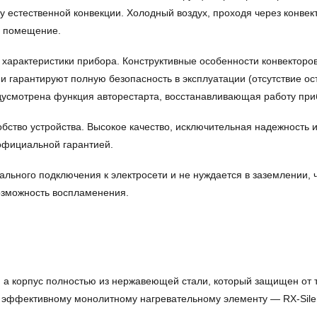
естественной конвекции. Холодный воздух, проходя через конвект
ь помещение.
 характеристики прибора. Конструктивные особенности конвекторо
и гарантируют полную безопасность в эксплуатации (отсутствие ост
дусмотрена функция авторестарта, восстанавливающая работу пр
бство устройства. Высокое качество, исключительная надежность 
официальной гарантией.
ального подключения к электросети и не нуждается в заземлении, ч
озможность воспламенения.
, а корпус полностью из нержавеющей стали, который защищен от
я эффективному монолитному нагревательному элементу — RX-Sile