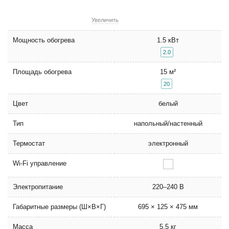
Увеличить
Мощность обогрева
1.5 кВт
2.0
Площадь обогрева
15 м²
20
Цвет
белый
Тип
напольный/настенный
Термостат
электронный
Wi-Fi управление
Электропитание
220–240 В
Габаритные размеры (Ш×В×Г)
695 × 125 × 475 мм
Масса
5.5 кг