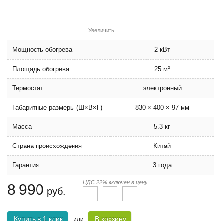
Увеличить
Мощность обогрева
2 кВт
Площадь обогрева
25 м²
Термостат
электронный
Габаритные размеры (Ш×В×Г)
830 × 400 × 97 мм
Масса
5.3 кг
Страна происхождения
Китай
Гарантия
3 года
НДС 22% включен в цену
8 990
руб.
Купить в 1 клик
В корзину
или