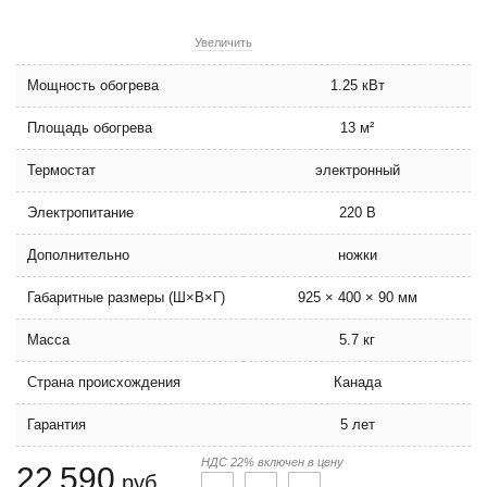
Увеличить
Мощность обогрева
1.25 кВт
Площадь обогрева
13 м²
Термостат
электронный
Электропитание
220 В
Дополнительно
ножки
Габаритные размеры (Ш×В×Г)
925 × 400 × 90 мм
Масса
5.7 кг
Страна происхождения
Канада
Гарантия
5 лет
НДС 22% включен в цену
22 590
руб.