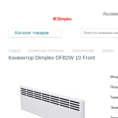
Доставк
Каталог товаров
Главная
Конвекторы отопления
Электрические
Dimplex
Конвектор Dimplex DFB2W 10 Front
Мощ
Площ
Тер
Элек
Допо