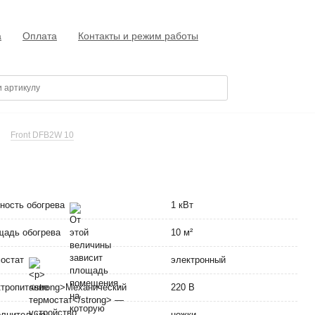
а
Оплата
Контакты и режим работы
Front DFB2W 10
ность обогрева
1 кВт
адь обогрева
10 м²
мостат
электронный
тропитание
220 В
лнительно
ножки