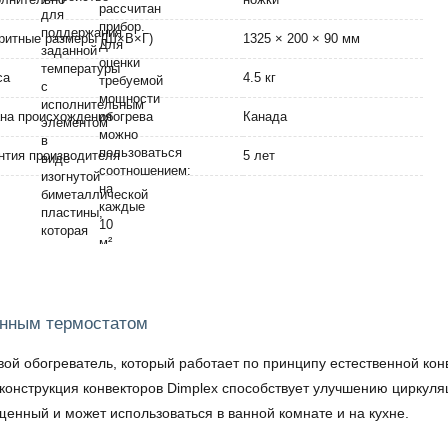
ритные размеры (Ш×В×Г)
1325 × 200 × 90 мм
са
4.5 кг
на происхождения
Канада
нтия производителя
5 лет
ронным термостатом
ой обогреватель, который работает по принципу естественной кон
конструкция конвекторов Dimplex способствует улучшению циркуля
енный и может использоваться в ванной комнате и на кухне.