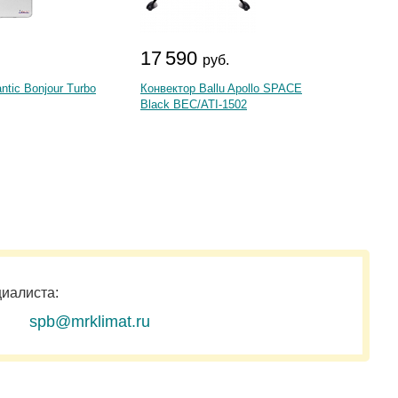
17 590
6 4
.
руб.
ntic Bonjour Turbo
Конвектор Ballu Apollo SPACE
Конвек
Black BEC/ATI-1502
BEC/EM
циалиста:
spb@mrklimat.ru