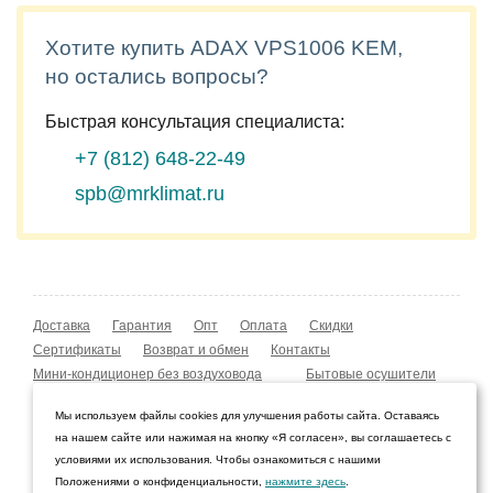
Хотите купить ADAX VPS1006 KEM,
но остались вопросы?
Быстрая консультация специалиста:
+7 (812)
648-22-49
spb@mrklimat.ru
Доставка
Гарантия
Опт
Оплата
Скидки
Сертификаты
Возврат и обмен
Контакты
Мини-кондиционер без воздуховода
Бытовые осушители
Уличные обогреватели
Охладители воздуха
Мы используем файлы cookies для улучшения работы сайта. Оставаясь
Мобильные кондиционеры
Охладители воздуха
на нашем сайте или нажимая на кнопку «Я согласен», вы соглашаетесь с
Конвекторы NOBO
Мойка воздуха Boneco W210
условиями их использования. Чтобы ознакомиться с нашими
Положениями о конфиденциальности,
нажмите здесь
.
© 2009–2026 Интернет-магазин «Мистер Климат»