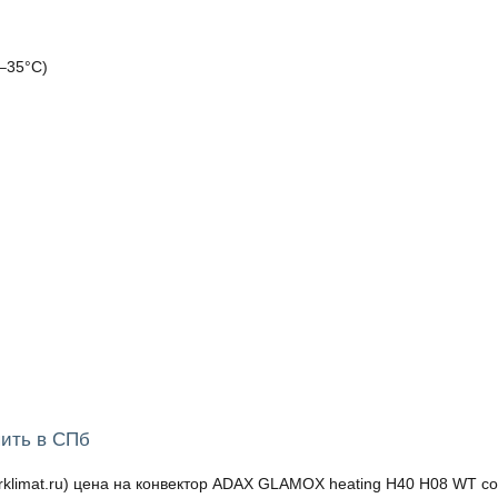
–35°C)
ить в СПб
imat.ru) цена на конвектор ADAX GLAMOX heating H40 H08 WT сос