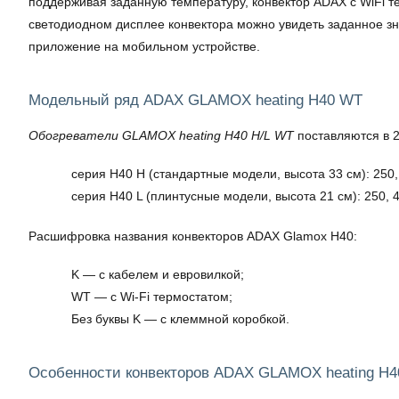
поддерживая заданную температуру, конвектор ADAX с WiFi т
светодиодном дисплее конвектора можно увидеть заданное зн
приложение на мобильном устройстве.
Модельный ряд ADAX GLAMOX heating H40 WT
Обогреватели GLAMOX heating H40 H/L WT
поставляются в 2
серия H40 H (стандартные модели, высота 33 см): 250, 
серия H40 L (плинтусные модели, высота 21 см): 250, 40
Расшифровка названия конвекторов ADAX Glamox H40:
K — с кабелем и евровилкой;
WT — с Wi-Fi термостатом;
Без буквы K — с клеммной коробкой.
Особенности конвекторов ADAX GLAMOX heating H