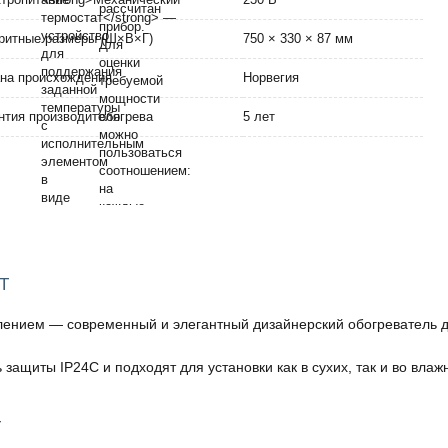
ритные размеры (Ш×В×Г)
750 × 330 × 87 мм
на происхождения
Норвегия
нтия производителя
5 лет
T
лением — современный и элегантный дизайнерский обогреватель д
защиты IP24C и подходят для установки как в сухих, так и во влаж
T