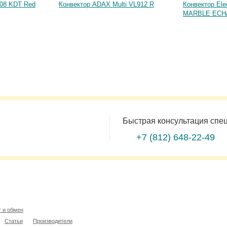
08 KDT Red
Конвектор ADAX Multi VL912 R
Конвектор Ele
MARBLE ECH/
Быстрая консультация спе
+7 (812)
648-22-49
т и обмен
Статьи
Производители