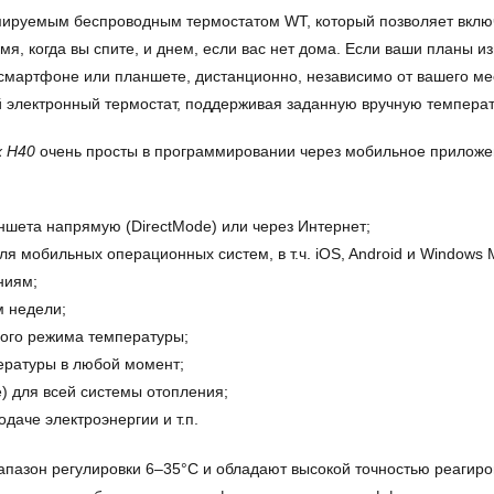
ируемым беспроводным термостатом WT, который позволяет включи
, когда вы спите, и днем, если вас нет дома. Если ваши планы из
мартфоне или планшете, дистанционно, независимо от вашего мес
й электронный термостат, поддерживая заданную вручную температ
x H40
очень просты в программировании через мобильное прилож
шета напрямую (DirectMode) или через Интернет;
 мобильных операционных систем, в т.ч. iOS, Android и Windows M
ниям;
 недели;
ого режима температуры;
ературы в любой момент;
) для всей системы отопления;
даче электроэнергии и т.п.
азон регулировки 6–35°С и обладают высокой точностью реагиро