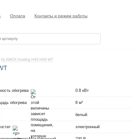
а
Оплата
Контакты и режим работы
GLAMOX heating H40 H08 WT
 WT
ность обогрева
0.8 кВт
адь обогрева
8 м²
т
белый
мостат
электронный
тропитание
230 В