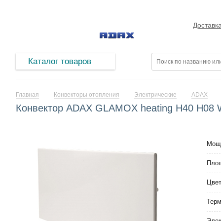
Доставк
Каталог товаров
Главная
Конвекторы отопления
Электрические
ADAX
Конвектор ADAX GLAMOX heating H40 H08
Мощ
Площ
Цве
Тер
Элек