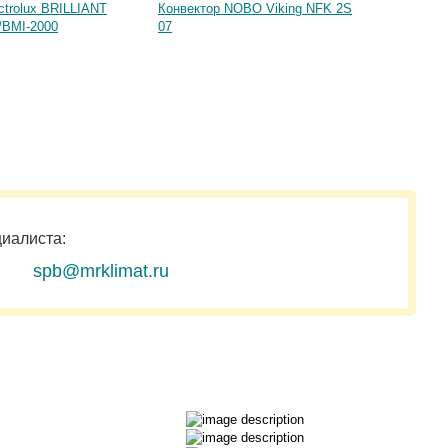
ctrolux BRILLIANT
Конвектор NOBO Viking NFK 2S
Конвек
BMI-2000
07
циалиста:
spb@mrklimat.ru