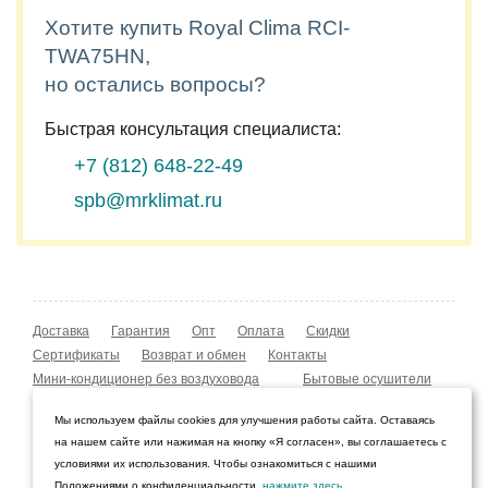
Хотите купить Royal Clima RCI-
TWA75HN,
но остались вопросы?
Быстрая консультация специалиста:
+7 (812)
648-22-49
spb@mrklimat.ru
Доставка
Гарантия
Опт
Оплата
Скидки
Сертификаты
Возврат и обмен
Контакты
Мини-кондиционер без воздуховода
Бытовые осушители
Уличные обогреватели
Охладители воздуха
Мы используем файлы cookies для улучшения работы сайта. Оставаясь
Мобильные кондиционеры
Охладители воздуха
на нашем сайте или нажимая на кнопку «Я согласен», вы соглашаетесь с
Конвекторы NOBO
Мойка воздуха Boneco W210
условиями их использования. Чтобы ознакомиться с нашими
Положениями о конфиденциальности,
нажмите здесь
.