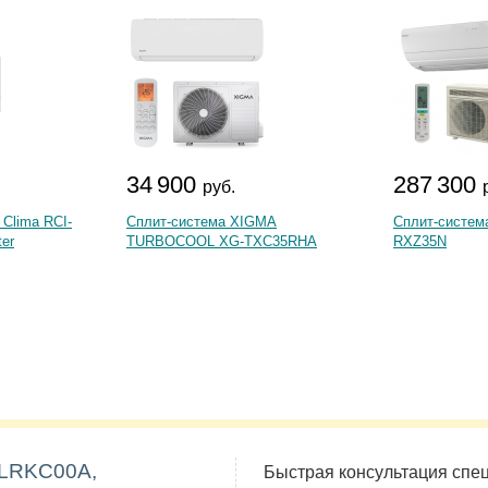
34 900
287 300
руб.
 Clima RCI-
Сплит-система XIGMA
Сплит-система
er
TURBOCOOL XG-TXC35RHA
RXZ35N
RLRKC00A,
Быстрая консультация спе