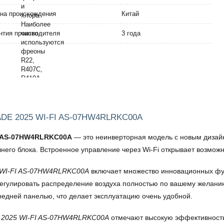
на происхождения
Китай
нтия производителя
3 года
RADE 2025 WI-FI AS-07HW4RLRKC00A
FI AS-07HW4RLRKC00A
— это неинверторная модель с новым дизай
его блока. Встроенное управление через Wi-Fi открывает возможн
5 WI-FI AS-07HW4RLRKC00A
включает множество инновационных фу
 регулировать распределение воздуха полностью по вашему желани
едней панелью, что делает эксплуатацию очень удобной.
E 2025 WI-FI AS-07HW4RLRKC00A
отмечают высокую эффективность