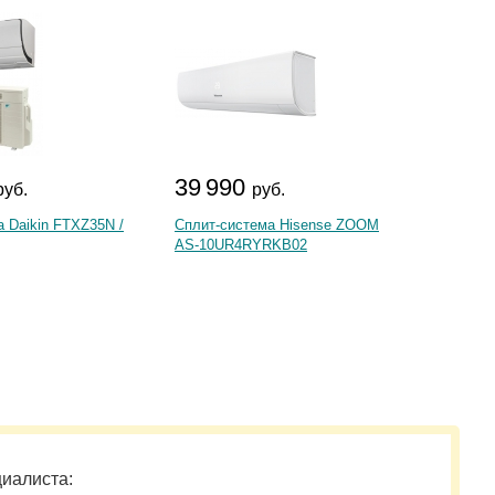
39 990
129
руб.
руб.
 Daikin FTXZ35N /
Сплит-система Hisense ZOOM
Сплит-
AS-10UR4RYRKB02
ROYAL
DC EU 
циалиста: