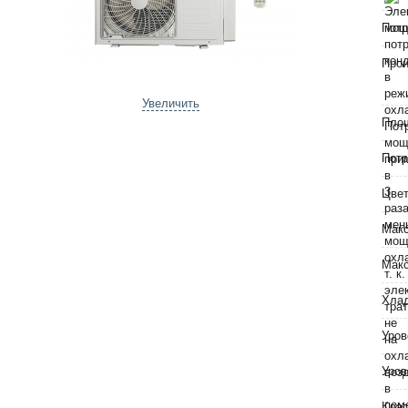
Потр
Прои
Увеличить
Пло
Потр
Цве
Макс
Макс
Хла
Уров
Уров
Клас