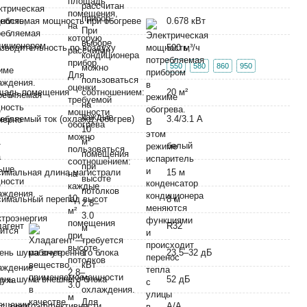
ебляемая мощность при обогреве
0.678 кВт
зводительность по воздуху
500 м³/ч
550
580
860
950
щадь помещения
20 м²
ебляемый ток (охлажд./обогрев)
3.4/3.1 А
т
белый
имальная длина магистрали
15 м
имальный перепад высот
8 м
дагент
R32
ень шума внутреннего блока
23.5–32 дБ
ень шума внешнего блока
52 дБ
с энергоэффективности
А/А