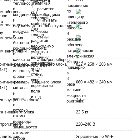
м обогрева
им охлаждения
им осушения
м вентиляции
ритные размеры внутреннего блока
822 × 258 × 203 мм
В×Г)
ритные размеры внешнего блока
660 × 482 × 240 мм
В×Г)
а внутреннего блока
7.5 кг
а внешнего блока
22.5 кг
тропитание
220–240 В
лнительно
Управление по Wi-Fi