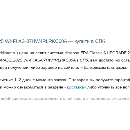
025 WI-FI AS-07HW4RLRKC00A — купить в СПб
imat.ru) цена на сплит-система Hisense ERA Classic A UPGRADE 
PGRADE 2025 WI-FI AS-07HW4RLRKC00A в СПб
, вам достаточно ост
при получении, либо заранее на сайте или банковским платежом.
ечение 1–2 дней с момента заказа. С товаром вы получите гаранти
и можно ознакомиться в разделе «
Доставка
» либо уточнить все во
собой право изменять характеристики, комплектацию, инструкцию по эксплуатации и