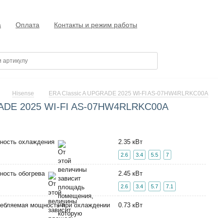
а
Оплата
Контакты и режим работы
Hisense
ERA Classic A UPGRADE 2025 WI-FI AS-07HW4RLRKC00A
GRADE 2025 WI-FI AS-07HW4RLRKC00A
ность охлаждения
2.35 кВт
2.6
3.4
5.5
7
ность обогрева
2.45 кВт
2.6
3.4
5.7
7.1
ебляемая мощность при охлаждении
0.73 кВт