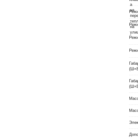
Режи
Реж
Реж
Режи
Габа
(Ш×
Габа
(Ш×
Масс
Масс
Элек
Допо