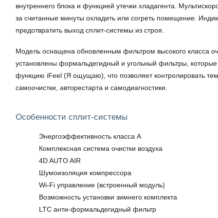
внутреннего блока и функцией утечки хладагента. Мультискор
за считанные минуты охладить или согреть помещение. Индик
предотвратить выход сплит-системы из строя.
Модель оснащена обновленным фильтром высокого класса очис
установлены формальдегидный и угольный фильтры, которые 
функцию iFeel (Я ощущаю), что позволяет контролировать т
самоочистки, авторестарта и самодиагностики.
Особенности сплит-системы
Энергоэффективность класса A
Комплексная система очистки воздуха
4D AUTO AIR
Шумоизоляция компрессора
Wi-Fi управление (встроенный модуль)
Возможность установки зимнего комплекта
LTC анти-формальдегидный фильтр