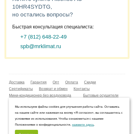
10HR4SYDTG,
но остались вопросы?
Быстрая консультация специалиста:
+7 (812)
648-22-49
spb@mrklimat.ru
Доставка
Гарантия
Опт
Оплата
Скидки
Сертификаты
Возврат и обмен
Контакты
Мини-кондиционер без воздуховода
Бытовые осушители
Уличные обогреватели
Охладители воздуха
Мы используем файлы cookies для улучшения работы сайта. Оставаясь
Мобильные кондиционеры
Охладители воздуха
на нашем сайте или нажимая на кнопку «Я согласен», вы соглашаетесь с
Конвекторы NOBO
Мойка воздуха Boneco W210
условиями их использования. Чтобы ознакомиться с нашими
Положениями о конфиденциальности,
нажмите здесь
.
© 2009–2026 Интернет-магазин «Мистер Климат»
Санкт-Петербург, Ленинградская область