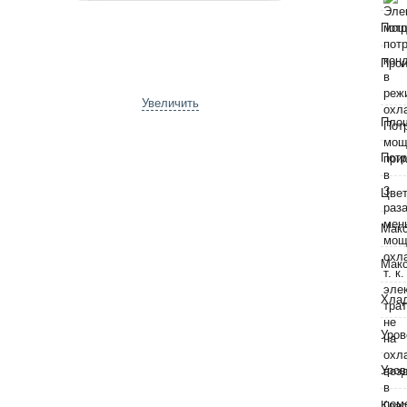
Потр
Прои
Увеличить
Пло
Потр
Цве
Макс
Макс
Хла
Уров
Уров
Клас