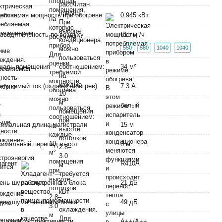
ебляемая мощность при обогреве
0.945 кВт
зводительность по воздуху
615 м³/ч
550
580
1040
1040
щадь помещения
34 м²
ебляемый ток (охлажд./обогрев)
7.3 А
т
белый
имальная длина магистрали
15 м
имальный перепад высот
8 м
дагент
R410A
ень шума внутреннего блока
21 дБ
ень шума внешнего блока
49 дБ
с энергоэффективности
A++/A++