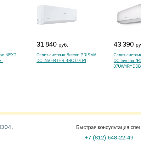
31 840
43 390
руб.
ру
nse NEXT
Сплит-система Breeon PRISMA
Сплит-систем
S-
DC INVERTER BRC-09TPI
DC Inverter (R
07UW4RYDDB
D04,
Быстрая консультация спе
+7 (812)
648-22-49