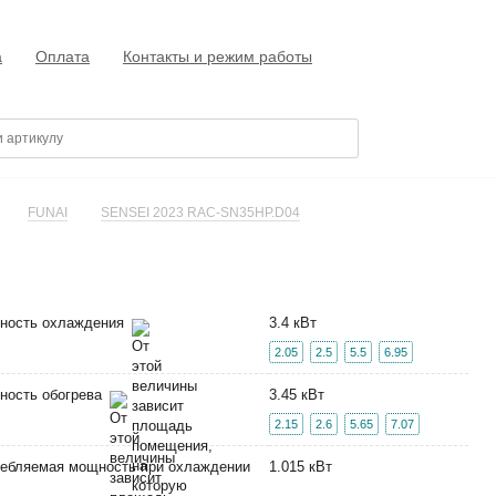
а
Оплата
Контакты и режим работы
FUNAI
SENSEI 2023 RAC-SN35HP.D04
ность охлаждения
3.4 кВт
2.05
2.5
5.5
6.95
ность обогрева
3.45 кВт
2.15
2.6
5.65
7.07
ебляемая мощность при охлаждении
1.015 кВт