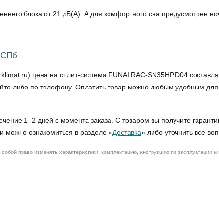
еннего блока от 21 дБ(А). А для комфортного сна предусмотрен н
 СПб
imat.ru) цена на сплит-система FUNAI RAC-SN35HP.D04 составляет
 сайте либо по телефону. Оплатить товар можно любым удобным для
ечение 1–2 дней с момента заказа. С товаром вы получите гаранти
и можно ознакомиться в разделе «
Доставка
» либо уточнить все во
собой право изменять характеристики, комплектацию, инструкцию по эксплуатации и