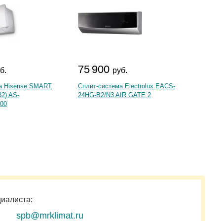
75 900
78 
б.
руб.
а Hisense SMART
Сплит-система Electrolux EACS-
Сплит
32) AS-
24HG-B2/N3 AIR GATE 2
SMART 
00
RACI-E
циалиста:
spb@mrklimat.ru