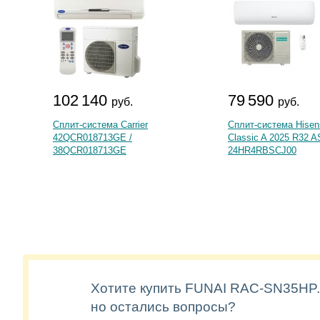
102 140
79 590
руб.
руб.
Сплит-система Carrier
Сплит-система Hise
42QCR018713GE /
Classic A 2025 R32 A
38QCR018713GE
24HR4RBSCJ00
Хотите купить FUNAI RAC-SN35HP.
но остались вопросы?