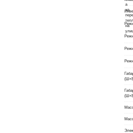
Инве
Режи
Реж
Реж
Режи
Габа
(Ш×
Габа
(Ш×
Масс
Масс
Элек