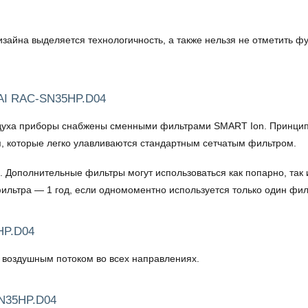
зайна выделяется технологичность, а также нельзя не отметить 
AI RAC-SN35HP.D04
здуха приборы снабжены сменными фильтрами SMART Ion. Принцип и
, которые легко улавливаются стандартным сетчатым фильтром.
Дополнительные фильтры могут использоваться как попарно, так и 
льтра — 1 год, если одномоментно используется только один фильт
HP.D04
 воздушным потоком во всех направлениях.
N35HP.D04