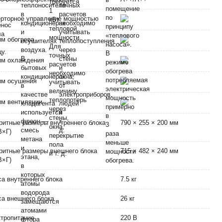
рторное управление мощностью
м обогрева
им охлаждения
им осушения
м вентиляции
ритные размеры внутреннего блока
790 × 255 × 200 мм
В×Г)
ритные размеры внешнего блока
715 × 482 × 240 мм
В×Г)
а внутреннего блока
7.5 кг
а внешнего блока
26 кг
тропитание
220 В