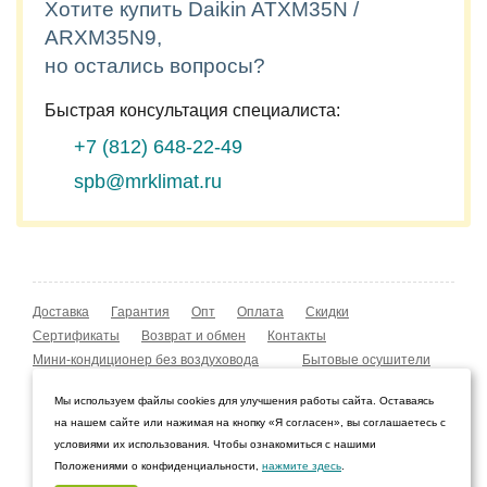
Хотите купить Daikin ATXM35N /
ARXM35N9,
но остались вопросы?
Быстрая консультация специалиста:
+7 (812)
648-22-49
spb@mrklimat.ru
Доставка
Гарантия
Опт
Оплата
Скидки
Сертификаты
Возврат и обмен
Контакты
Мини-кондиционер без воздуховода
Бытовые осушители
Уличные обогреватели
Охладители воздуха
Мы используем файлы cookies для улучшения работы сайта. Оставаясь
Мобильные кондиционеры
Охладители воздуха
на нашем сайте или нажимая на кнопку «Я согласен», вы соглашаетесь с
Конвекторы NOBO
Мойка воздуха Boneco W210
условиями их использования. Чтобы ознакомиться с нашими
Положениями о конфиденциальности,
нажмите здесь
.
© 2009–2026 Интернет-магазин «Мистер Климат»